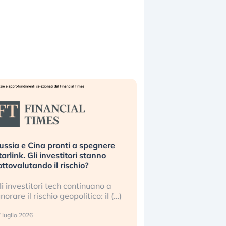
ussia e Cina pronti a spegnere
La grande operazion
tarlink. Gli investitori stanno
insabbiamento sui da
ottovalutando il rischio?
l’AI, spiegata sul Fi
li investitori tech continuano a
Le regole sulla trasp
gnorare il rischio geopolitico: il (…)
sembrano non valere 
center e le big (…)
 luglio 2026
9 luglio 2026