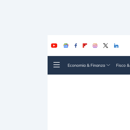
Economia & Finanza
Fisco 