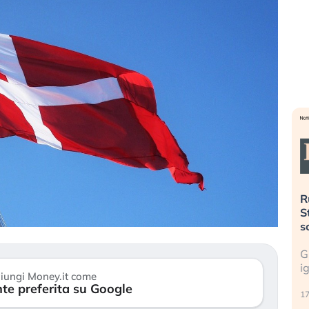
». Investitori
Quando la finanza pesa più
R
o lo scoppio
dell’economia reale. L’America sta
S
ripetendo gli errori del 2008?
s
travolge il
La ricchezza mondiale cresce, ma è
G
itori retail (…)
sempre più sganciata dall’economia
i
iungi Money.it come
reale. (…)
te preferita su Google
17
24 luglio 2026