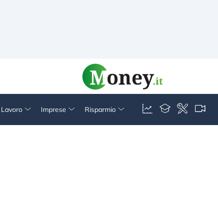
& Lavoro
Imprese
Risparmio