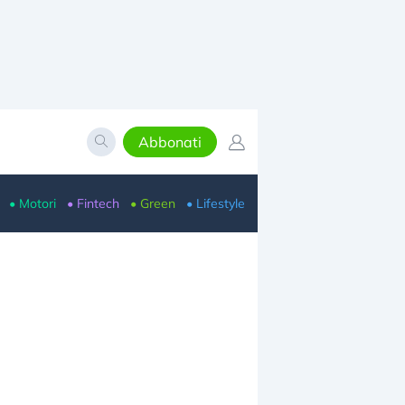
Abbonati
• Motori
• Fintech
• Green
• Lifestyle