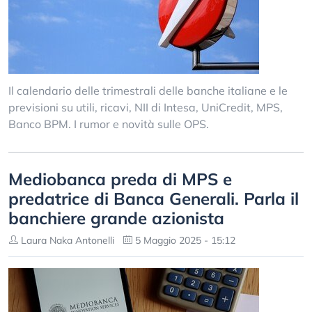
Il calendario delle trimestrali delle banche italiane e le
previsioni su utili, ricavi, NII di Intesa, UniCredit, MPS,
Banco BPM. I rumor e novità sulle OPS.
Mediobanca preda di MPS e
predatrice di Banca Generali. Parla il
banchiere grande azionista
Laura Naka Antonelli
5 Maggio 2025 - 15:12