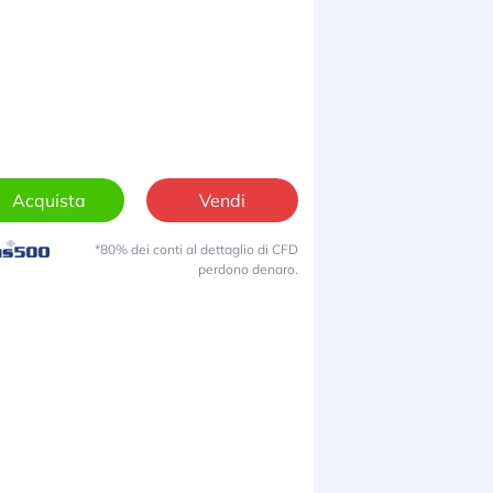
Acquista
Vendi
*80% dei conti al dettaglio di CFD
perdono denaro.