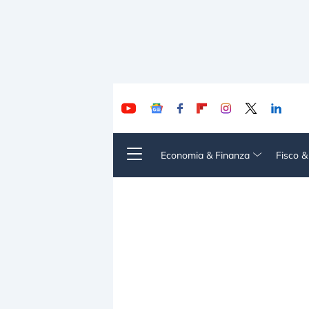
Economia & Finanza
Fisco 