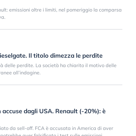
ult: emissioni oltre i limiti, nel pomeriggio la comparsa
va.
selgate. Il titolo dimezza le perdite
à delle perdite. La società ha chiarito il motivo delle
ranee all’indagine.
 accuse dagli USA. Renault (-20%): è
ato da sell-off. FCA è accusata in America di aver
 potrebbe aver falsificato i test sulle emissioni.