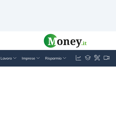
& Lavoro
Imprese
Risparmio