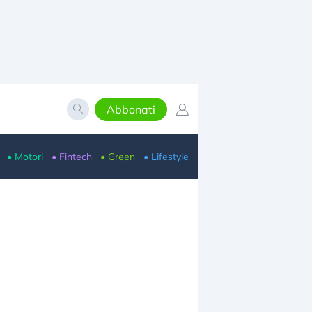
Abbonati
• Motori
• Fintech
• Green
• Lifestyle