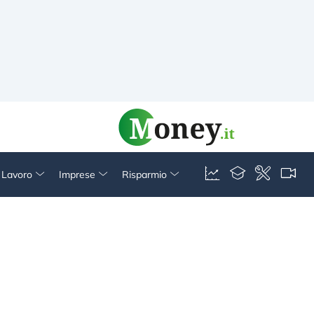
& Lavoro
Imprese
Risparmio