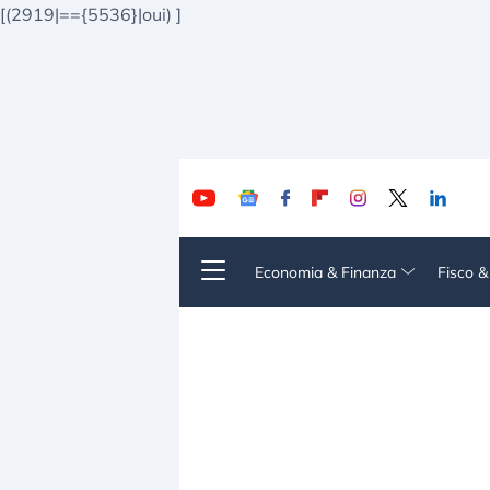
[(2919|=={5536}|oui)
]
Economia & Finanza
Fisco 