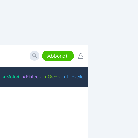
Abbonati
• Motori
• Fintech
• Green
• Lifestyle