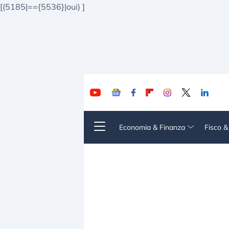
[(5185|=={5536}|oui)
]
Economia & Finanza
Fisco 