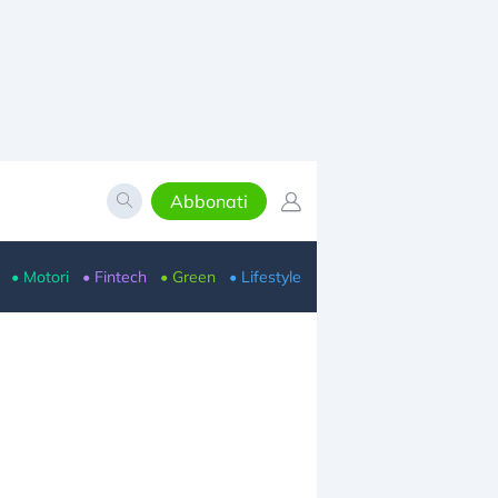
Abbonati
• Motori
• Fintech
• Green
• Lifestyle