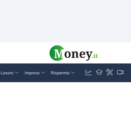
& Lavoro
Imprese
Risparmio