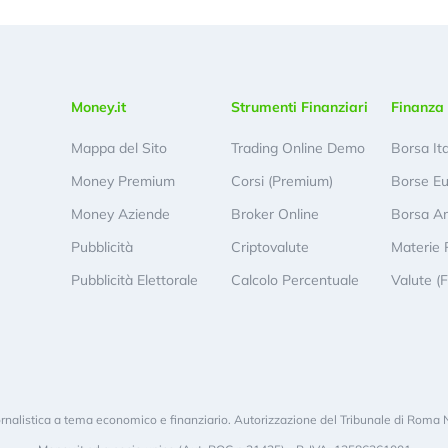
Money.it
Strumenti Finanziari
Finanza 
Mappa del Sito
Trading Online Demo
Borsa It
Money Premium
Corsi (Premium)
Borse E
Money Aziende
Broker Online
Borsa A
Pubblicità
Criptovalute
Materie 
Pubblicità Elettorale
Calcolo Percentuale
Valute (
rnalistica a tema economico e finanziario. Autorizzazione del Tribunale di Roma 