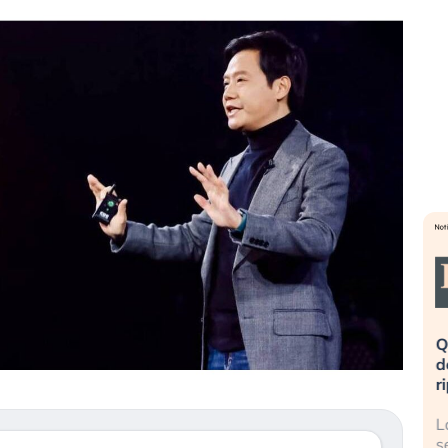
eme alla
«La mia vita è rovinata». Investitori
Q
uidando il
in preda al panico dopo lo scoppio
d
della bolla AI
r
finalmente
Il crollo della bolla AI travolge il
L
tanchezza
Kospi, mentre gli investitori retail (…)
s