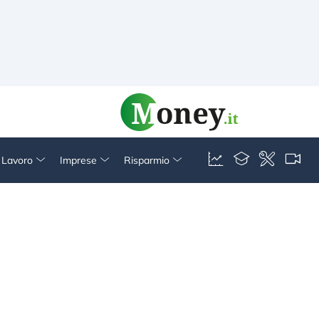
& Lavoro
Imprese
Risparmio