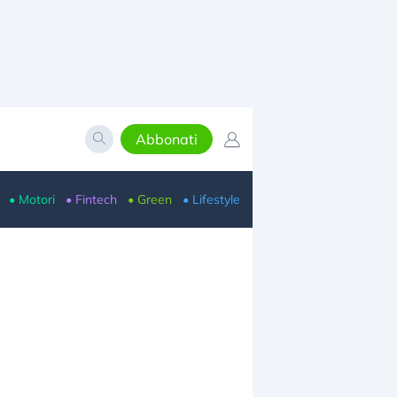
Abbonati
• Motori
• Fintech
• Green
• Lifestyle