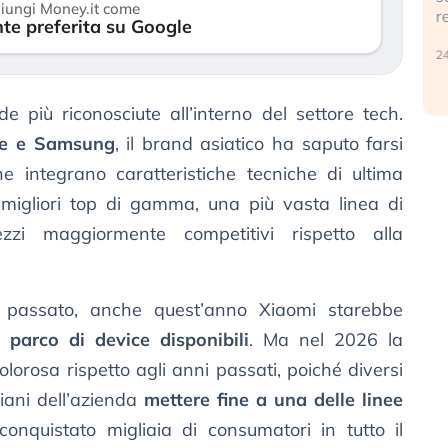
iungi Money.it come
r
te preferita su Google
30 luglio 2026
24
 più riconosciute all’interno del settore tech.
e e Samsung
, il brand asiatico ha saputo farsi
he integrano caratteristiche tecniche di ultima
migliori top di gamma, una più vasta linea di
ezzi maggiormente competitivi rispetto alla
n passato, anche quest’anno Xiaomi starebbe
 parco di device disponibili
. Ma nel 2026 la
lorosa rispetto agli anni passati, poiché diversi
iani dell’azienda
mettere fine a una delle linee
quistato migliaia di consumatori in tutto il