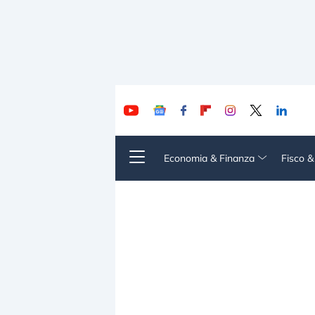
Economia & Finanza
Fisco 