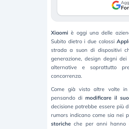
Agg
verso le (…)
Fon
3 agosto 2026
Xiaomi
è oggi una delle aziende
Subito dietro i due colossi
Appl
strada a suon di dispositivi c
generazione, design degni dei 
alternative e soprattutto pr
concorrenza.
Come già visto altre volte i
pensando di
modificare il suo
decisione potrebbe essere più do
rumors indicano come sia nei p
storiche
che per anni hanno con