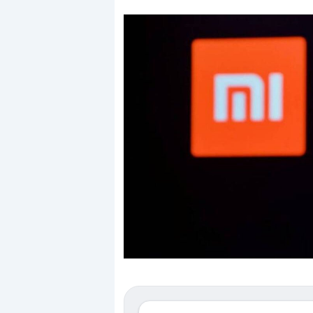
Dalle valutazioni estr
correzione. Cosa sta g
repricing degli asset?
Gli investitori stanno 
mostrando segni di s