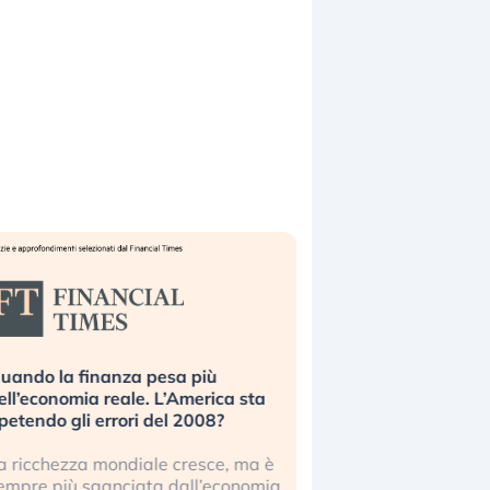
uando la finanza pesa più
Russia e Cina pronti
ell’economia reale. L’America sta
Starlink. Gli investit
ipetendo gli errori del 2008?
sottovalutando il ris
a ricchezza mondiale cresce, ma è
Gli investitori tech c
empre più sganciata dall’economia
ignorare il rischio geop