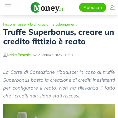
Abbonati
Fisco e Tasse
>
Dichiarazioni e adempimenti
Truffe Superbonus, creare un
credito fittizio è reato
Nadia Pascale
12 Febbraio 2025 - 13:13
La Corte di Cassazione ribadisce: in caso di truffe
Superbonus basta la creazione di crediti inesistenti
per configurare il reato. Non ha rilevanza il fatto
che i crediti non siano stati riscossi.