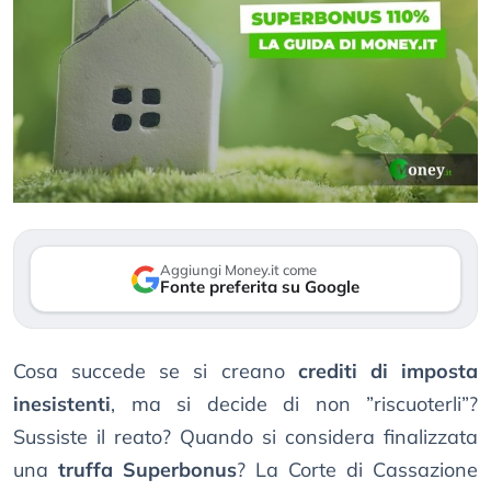
Aggiungi Money.it come
Fonte preferita su Google
Cosa succede se si creano
crediti di imposta
inesistenti
, ma si decide di non ”riscuoterli”?
Sussiste il reato? Quando si considera finalizzata
una
truffa Superbonus
? La Corte di Cassazione