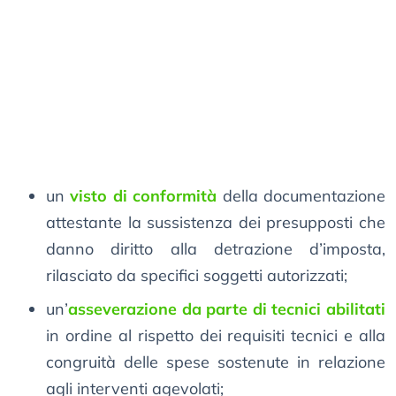
un
visto di conformità
della documentazione
attestante la sussistenza dei presupposti che
danno diritto alla detrazione d’imposta,
rilasciato da specifici soggetti autorizzati;
un’
asseverazione da parte di tecnici abilitati
in ordine al rispetto dei requisiti tecnici e alla
congruità delle spese sostenute in relazione
agli interventi agevolati;