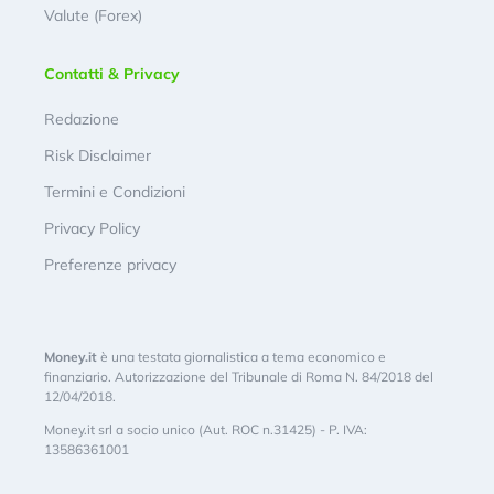
Valute (Forex)
Contatti & Privacy
Redazione
Risk Disclaimer
Termini e Condizioni
Privacy Policy
Preferenze privacy
Money.it
è una testata giornalistica a tema economico e
finanziario. Autorizzazione del Tribunale di Roma N. 84/2018 del
12/04/2018.
Money.it srl a socio unico (Aut. ROC n.31425) - P. IVA:
13586361001