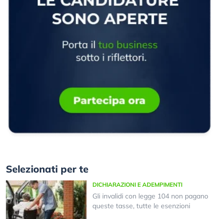
Selezionati per te
DICHIARAZIONI E ADEMPIMENTI
Gli invalidi con legge 104 non pagano
queste tasse, tutte le esenzioni