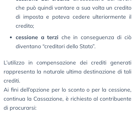
che può quindi vantare a sua volta un credito
di imposta e poteva cedere ulteriormente il
credito;
cessione a terzi
che in conseguenza di ciò
diventano “creditori dello Stato”.
L’utilizzo in compensazione dei crediti generati
rappresenta la naturale ultima destinazione di tali
crediti.
Ai fini dell’opzione per lo sconto o per la cessione,
continua la Cassazione, è richiesto al contribuente
di procurarsi: