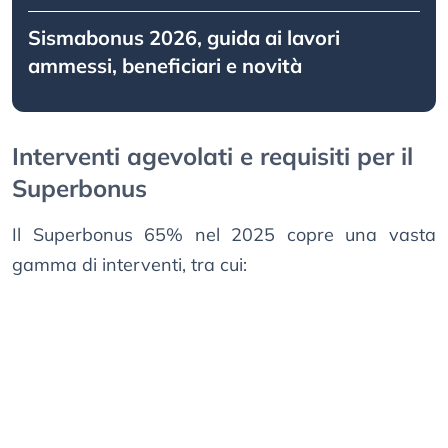
Sismabonus 2026, guida ai lavori
ammessi, beneficiari e novità
Interventi agevolati e requisiti per il
Superbonus
Il Superbonus 65% nel 2025 copre una vasta
gamma di interventi, tra cui: