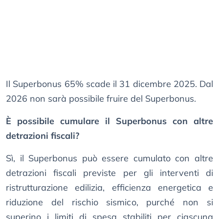
Il Superbonus 65% scade il 31 dicembre 2025. Dal
2026 non sarà possibile fruire del Superbonus.
È possibile cumulare il Superbonus con altre
detrazioni fiscali?
Sì, il Superbonus può essere cumulato con altre
detrazioni fiscali previste per gli interventi di
ristrutturazione edilizia, efficienza energetica e
riduzione del rischio sismico, purché non si
superino i limiti di spesa stabiliti per ciascuna