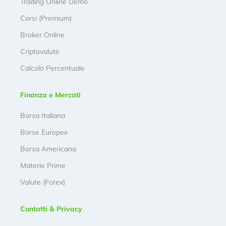
Trading Online Demo
Corsi (Premium)
Broker Online
Criptovalute
Calcolo Percentuale
Finanza e Mercati
Borsa Italiana
Borse Europee
Borsa Americana
Materie Prime
Valute (Forex)
Contatti & Privacy