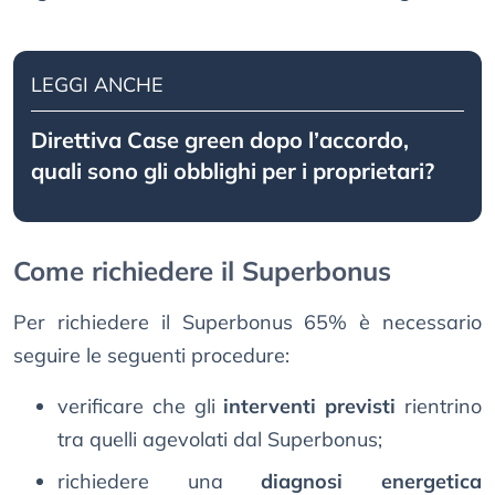
LEGGI ANCHE
Direttiva Case green dopo l’accordo,
quali sono gli obblighi per i proprietari?
Come richiedere il Superbonus
Per richiedere il Superbonus 65% è necessario
seguire le seguenti procedure:
verificare che gli
interventi previsti
rientrino
tra quelli agevolati dal Superbonus;
richiedere una
diagnosi energetica