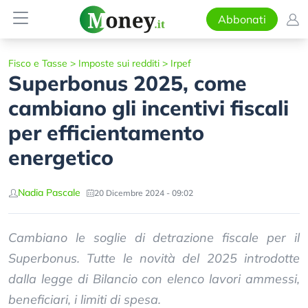
Abbonati
Fisco e Tasse
>
Imposte sui redditi
>
Irpef
Superbonus 2025, come
cambiano gli incentivi fiscali
per efficientamento
energetico
Nadia Pascale
20 Dicembre 2024 - 09:02
Cambiano le soglie di detrazione fiscale per il
Superbonus. Tutte le novità del 2025 introdotte
dalla legge di Bilancio con elenco lavori ammessi,
beneficiari, i limiti di spesa.