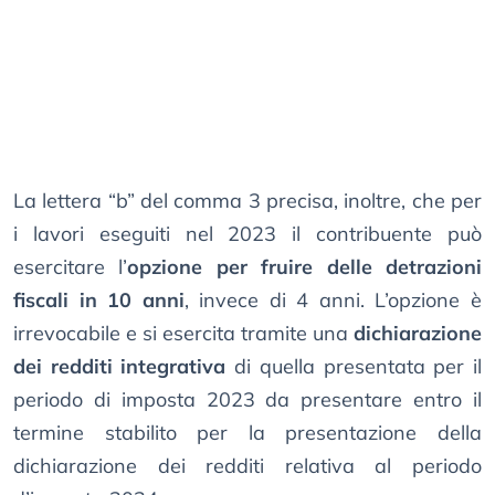
La lettera “b” del comma 3 precisa, inoltre, che per
i lavori eseguiti nel 2023 il contribuente può
esercitare l’
opzione per fruire delle detrazioni
fiscali in 10 anni
, invece di 4 anni. L’opzione è
irrevocabile e si esercita tramite una
dichiarazione
dei redditi integrativa
di quella presentata per il
periodo di imposta 2023 da presentare entro il
termine stabilito per la presentazione della
dichiarazione dei redditi relativa al periodo