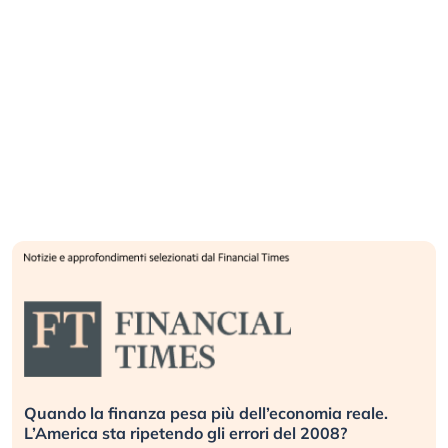
Quando la finanza pesa più dell’economia reale.
L’America sta ripetendo gli errori del 2008?