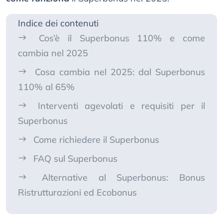
Indice dei contenuti
Cos’è il Superbonus 110% e come
cambia nel 2025
Cosa cambia nel 2025: dal Superbonus
110% al 65%
Interventi agevolati e requisiti per il
Superbonus
Come richiedere il Superbonus
FAQ sul Superbonus
Alternative al Superbonus: Bonus
Ristrutturazioni ed Ecobonus