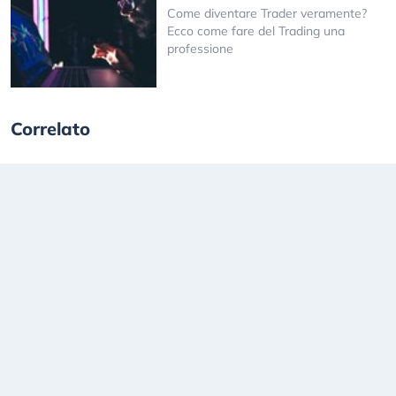
Come diventare Trader veramente?
Ecco come fare del Trading una
professione
Correlato