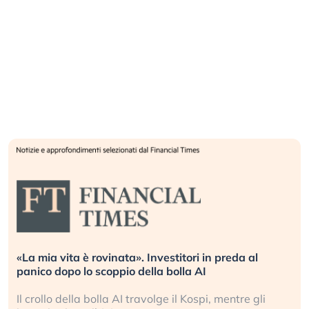
n preda al
Quando la finanza pesa più dell’economi
L’America sta ripetendo gli errori del 20
, mentre gli
La ricchezza mondiale cresce, ma è sem