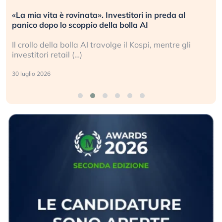
a al
Quando la finanza pesa più dell’economia rea
L’America sta ripetendo gli errori del 2008?
re gli
La ricchezza mondiale cresce, ma è sempre pi
sganciata dall’economia reale. (…)
24 luglio 2026