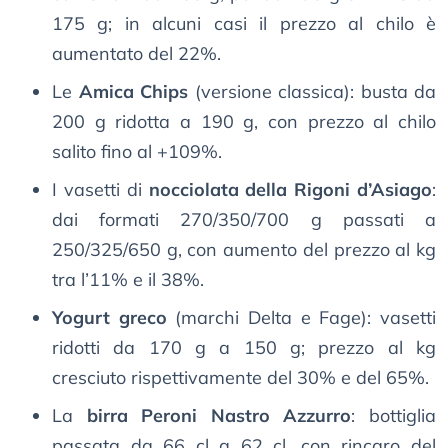
175 g; in alcuni casi il prezzo al chilo è
aumentato del 22%.
Le
Amica Chips
(versione classica): busta da
200 g ridotta a 190 g, con prezzo al chilo
salito fino al +109%.
I vasetti di
nocciolata della Rigoni d’Asiago
:
dai formati 270/350/700 g passati a
250/325/650 g, con aumento del prezzo al kg
tra l’11% e il 38%.
Yogurt greco
(marchi Delta e Fage): vasetti
ridotti da 170 g a 150 g; prezzo al kg
cresciuto rispettivamente del 30% e del 65%.
La
birra Peroni Nastro Azzurro
: bottiglia
passata da 66 cl a 62 cl, con rincaro del