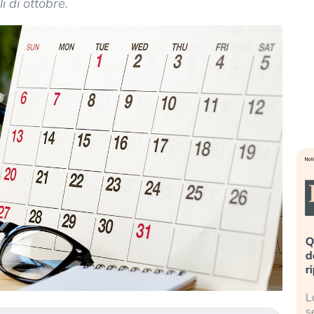
i di ottobre.
a». Investitori
Quando la finanza pesa più
po lo scoppio
dell’economia reale. L’America sta
ripetendo gli errori del 2008?
 travolge il
La ricchezza mondiale cresce, ma è
titori retail (…)
sempre più sganciata dall’economia