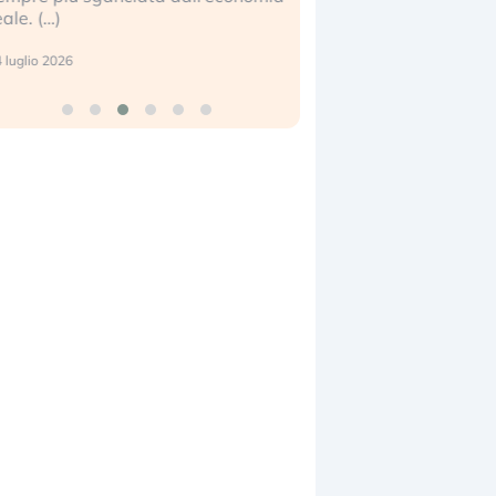
center e le big (…)
7 luglio 2026
9 luglio 2026