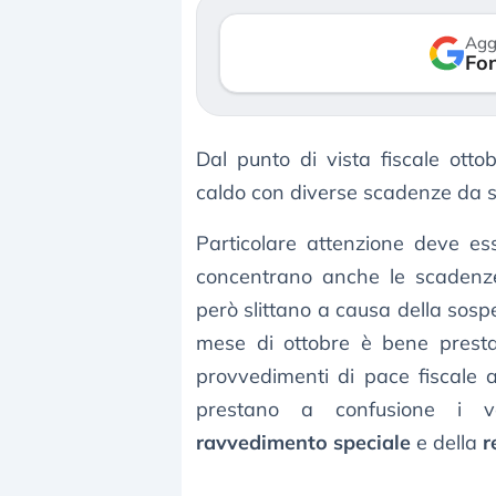
rso le (…)
30 luglio 2026
Agg
Fon
agosto 2026
Dal punto di vista fiscale ott
caldo con diverse scadenze da se
Particolare attenzione deve e
concentrano anche le scadenz
però slittano a causa della sosp
mese di ottobre è bene presta
provvedimenti di pace fiscale ad
prestano a confusione i v
ravvedimento speciale
e della
r