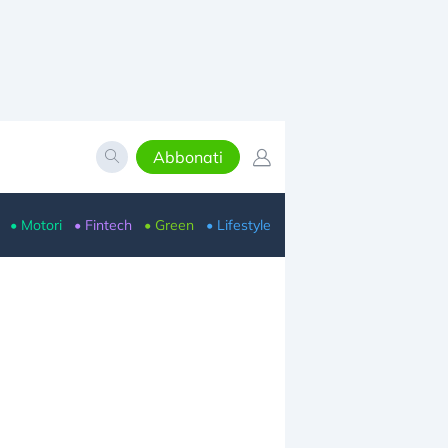
Abbonati
• Motori
• Fintech
• Green
• Lifestyle