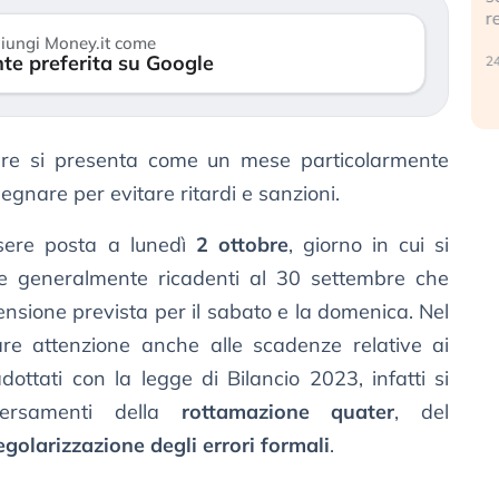
reale. (…)
1
iungi Money.it come
te preferita su Google
24 luglio 2026
obre si presenta come un mese particolarmente
gnare per evitare ritardi e sanzioni.
ssere posta a lunedì
2 ottobre
, giorno in cui si
e generalmente ricadenti al 30 settembre che
ensione prevista per il sabato e la domenica. Nel
re attenzione anche alle scadenze relative ai
ottati con la legge di Bilancio 2023, infatti si
ersamenti della
rottamazione quater
, del
egolarizzazione degli errori formali
.