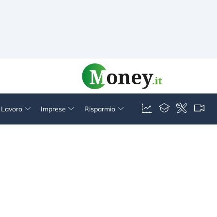
& Lavoro
Imprese
Risparmio