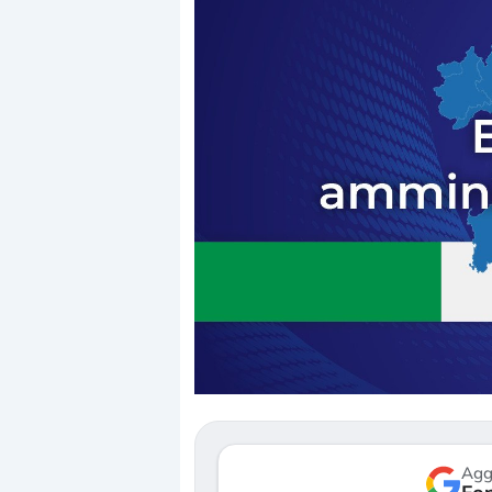
Dalle valutazioni estr
correzione. Cosa sta g
repricing degli asset?
Gli investitori stanno 
mostrando segni di s
verso le (…)
Agg
3 agosto 2026