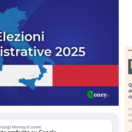
eme alla
«La mia vita è rovinata». Investitori
Q
uidando il
in preda al panico dopo lo scoppio
d
della bolla AI
r
finalmente
Il crollo della bolla AI travolge il
L
tanchezza
Kospi, mentre gli investitori retail (…)
s
r
30 luglio 2026
iungi Money.it come
24