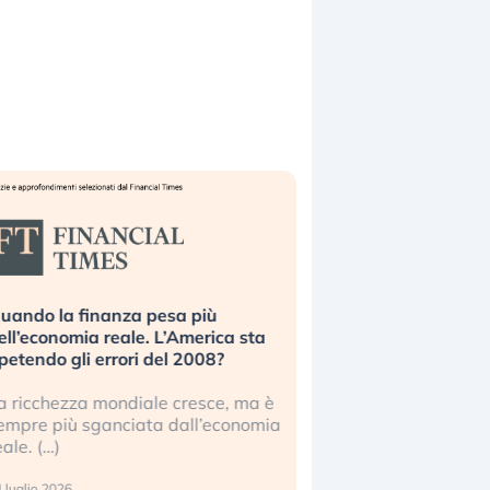
uando la finanza pesa più
Russia e Cina pronti
ell’economia reale. L’America sta
Starlink. Gli investit
ipetendo gli errori del 2008?
sottovalutando il ris
a ricchezza mondiale cresce, ma è
Gli investitori tech c
empre più sganciata dall’economia
ignorare il rischio geop
eale. (…)
17 luglio 2026
 luglio 2026