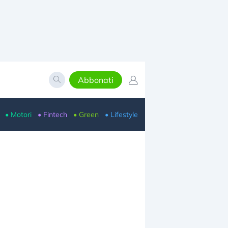
Abbonati
• Motori
• Fintech
• Green
• Lifestyle