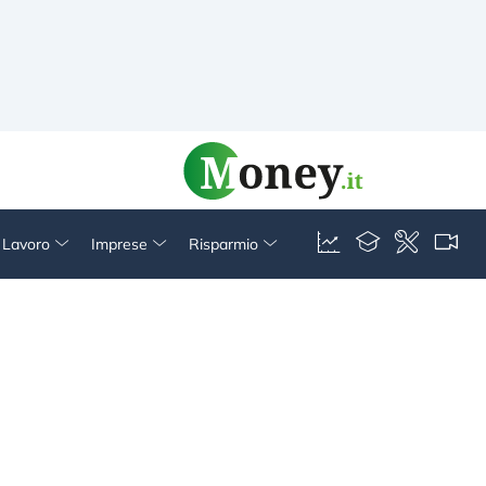
& Lavoro
Imprese
Risparmio