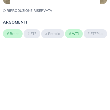
© RIPRODUZIONE RISERVATA
ARGOMENTI
#
Brent
#
ETF
#
Petrolio
#
WTI
#
ETFPlus