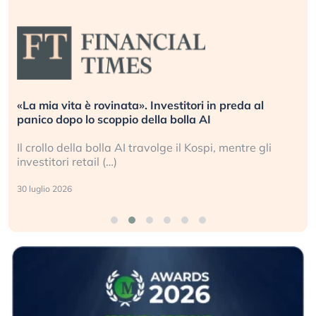
vita è rovinata». Investitori in preda al
Quando la
dopo lo scoppio della bolla AI
L’America 
o della bolla AI travolge il Kospi, mentre gli
La ricche
ori retail (…)
sganciata 
2026
24 luglio 202