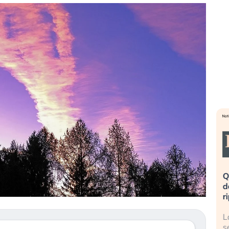
ta». Investitori
Quando la finanza pesa più
opo lo scoppio
dell’economia reale. L’America sta
ripetendo gli errori del 2008?
I travolge il
La ricchezza mondiale cresce, ma è
stitori retail (…)
sempre più sganciata dall’economia