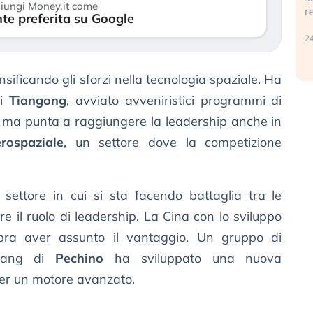
iungi Money.it come
reale. (…)
te preferita su Google
24 luglio 2026
nsificando gli sforzi nella tecnologia spaziale. Ha
di
Tiangong
, avviato avveniristici programmi di
e ma punta a raggiungere la leadership anche in
rospaziale
, un settore dove la competizione
 settore in cui si sta facendo battaglia tra le
 il ruolo di leadership. La Cina con lo sviluppo
ra aver assunto il vantaggio. Un gruppo di
eihang di
Pechino
ha sviluppato una nuova
per un motore avanzato.