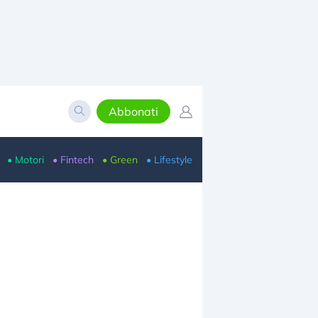
Abbonati
• Motori
• Fintech
• Green
• Lifestyle