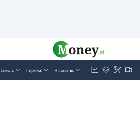
& Lavoro
Imprese
Risparmio