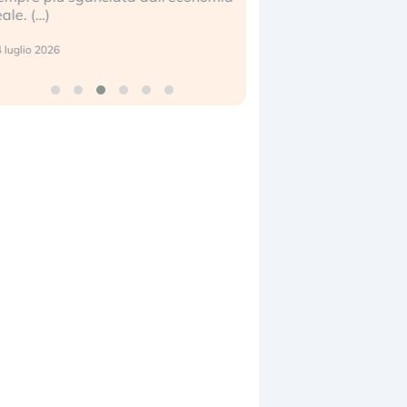
center e le big (…)
17 luglio 2026
9 luglio 2026