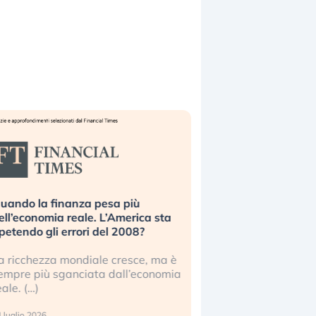
uando la finanza pesa più
Russia e Cina pronti
ell’economia reale. L’America sta
Starlink. Gli investit
ipetendo gli errori del 2008?
sottovalutando il ris
a ricchezza mondiale cresce, ma è
Gli investitori tech c
empre più sganciata dall’economia
ignorare il rischio geop
eale. (…)
17 luglio 2026
 luglio 2026