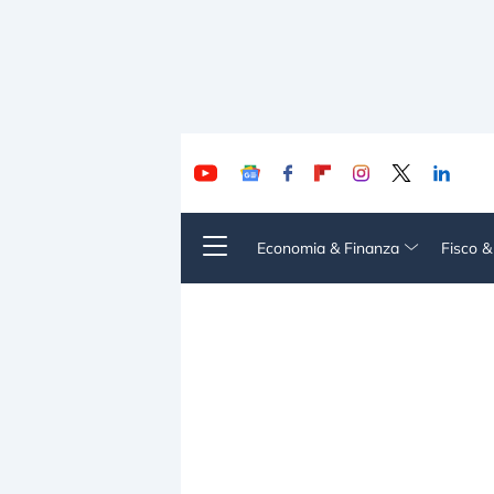
Economia & Finanza
Fisco 