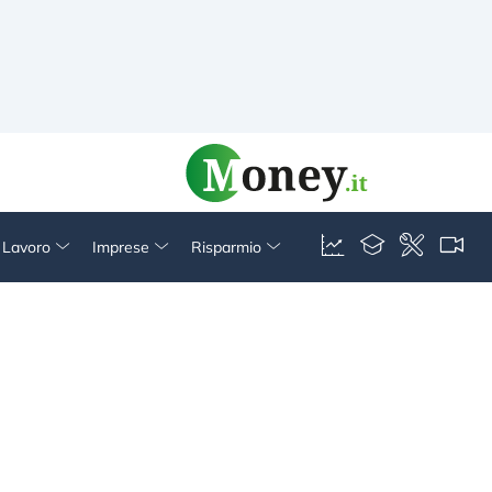
& Lavoro
Imprese
Risparmio