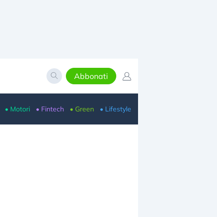
Abbonati
• Motori
• Fintech
• Green
• Lifestyle