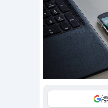
Dalle valutazioni estr
correzione. Cosa sta g
repricing degli asset?
Gli investitori stanno 
mostrando segni di s
Agg
verso le (…)
Fon
3 agosto 2026