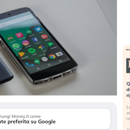
eme alla
«La mia vita è rovinata». Investitori
Q
uidando il
in preda al panico dopo lo scoppio
d
della bolla AI
r
finalmente
Il crollo della bolla AI travolge il
L
tanchezza
Kospi, mentre gli investitori retail (…)
s
iungi Money.it come
r
te preferita su Google
30 luglio 2026
24