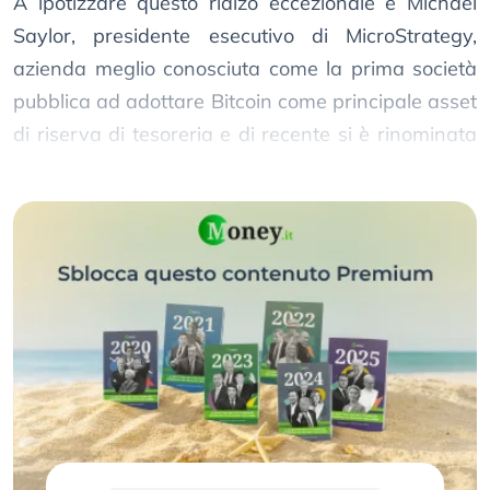
A ipotizzare questo rialzo eccezionale è Michael
Saylor, presidente esecutivo di MicroStrategy,
azienda meglio conosciuta come la prima società
pubblica ad adottare Bitcoin come principale asset
di riserva di tesoreria e di recente si è rinominata
proprio
“Bitcoin development company”
.