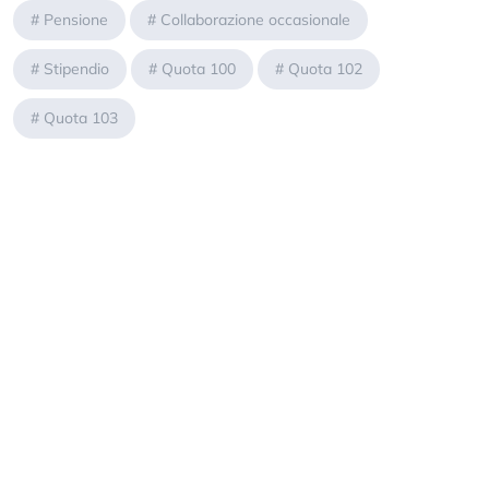
#
Pensione
#
Collaborazione occasionale
#
Stipendio
#
Quota 100
#
Quota 102
#
Quota 103