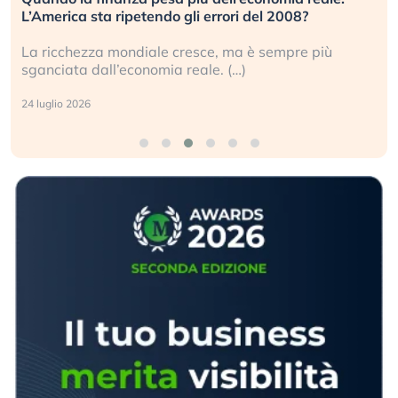
L’America sta ripetendo gli errori del 2008?
La ricchezza mondiale cresce, ma è sempre più
sganciata dall’economia reale. (…)
24 luglio 2026