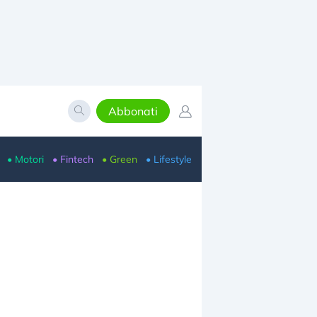
Abbonati
• Motori
• Fintech
• Green
• Lifestyle