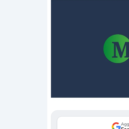
Dalle valutazioni est
correzione. Cosa sta 
repricing degli asset
Gli investitori stanno
mostrando segni di 
verso le (…)
Agg
3 agosto 2026