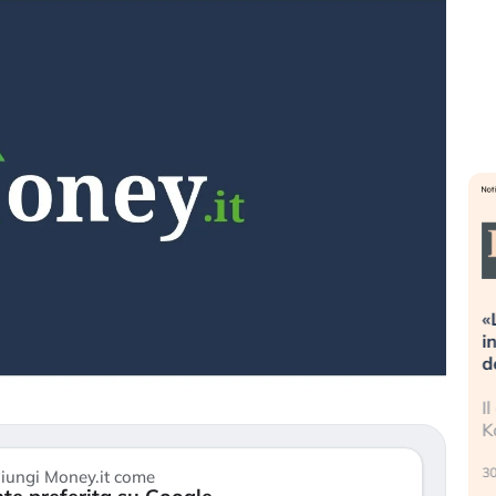
reme alla
«La mia vita è rovinata». Investitori
guidando il
in preda al panico dopo lo scoppio
?
della bolla AI
 finalmente
Il crollo della bolla AI travolge il
stanchezza
Kospi, mentre gli investitori retail (…)
30 luglio 2026
iungi Money.it come