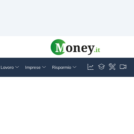
& Lavoro
Imprese
Risparmio