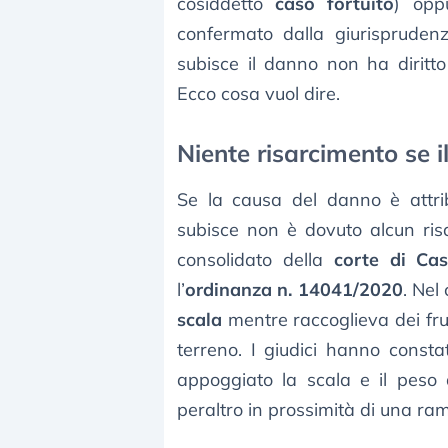
cosiddetto
caso fortuito
) opp
confermato dalla giurispruden
subisce il danno non ha diritt
Ecco cosa vuol dire.
Niente risarcimento se 
Se la causa del danno è attrib
subisce non è dovuto alcun ris
consolidato della
corte di Cas
l’
ordinanza n. 14041/2020
. Nel
scala
mentre raccoglieva dei frut
terreno. I giudici hanno const
appoggiato la scala e il peso
peraltro in prossimità di una ra