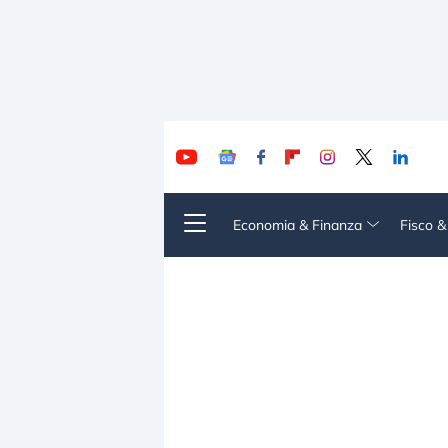
Economia & Finanza
Fisco 