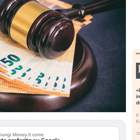
eme alla
«La mia vita è rovinata». Investitori
Q
uidando il
in preda al panico dopo lo scoppio
d
della bolla AI
r
finalmente
Il crollo della bolla AI travolge il
L
tanchezza
Kospi, mentre gli investitori retail (…)
s
r
30 luglio 2026
iungi Money.it come
24