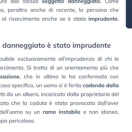
ure allo stesso
soggetto danneggiato
. Come
za, peraltro anche di recente, la persona che
o al risarcimento anche se è stata
imprudente
.
il danneggiato è stato imprudente
uibile esclusivamente all’imprudenza di chi lo
arcimento. Si tratta di un orientamento più che
sazione
, che in ultimo lo ha confermato con
 caso specifico, un uomo si è ferito
cadendo dalla
ti da un albero, incaricato dalla proprietaria del
atato che la caduta è stata provocata dall’aver
 dell’uomo su un
ramo instabile
e non idoneo,
mpa pericolosa.