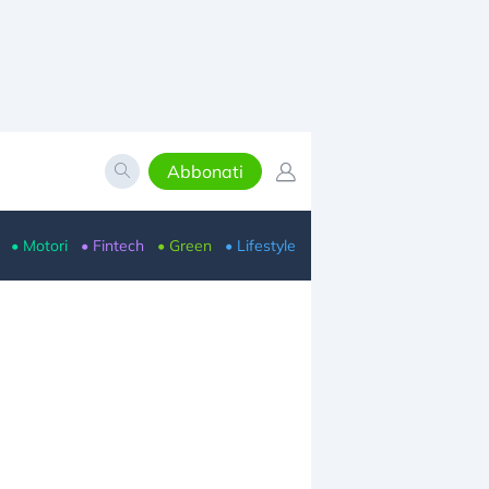
Abbonati
• Motori
• Fintech
• Green
• Lifestyle