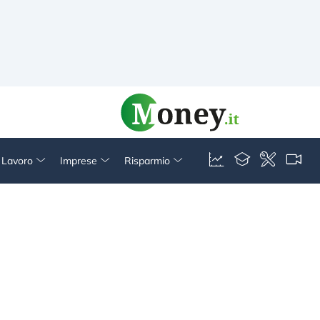
& Lavoro
Imprese
Risparmio