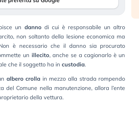
te preferita su Google
ubisce un
danno
di cui è responsabile un altro
sarcito, non soltanto della lesione economica ma
Non è necessario che il danno sia procurato
commette un
illecito
, anche se a cagionarlo è un
le che il soggetto ha in
custodia
.
 un
albero crolla
in mezzo alla strada rompendo
za del Comune nella manutenzione, allora l’ente
roprietario della vettura.