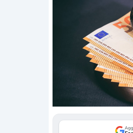
Dalle valutazioni estr
correzione. Cosa sta g
repricing degli asset?
Gli investitori stanno 
mostrando segni di s
verso le (…)
Agg
3 agosto 2026