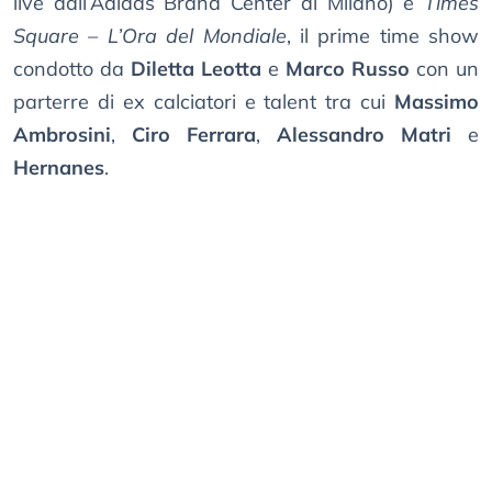
live dall’Adidas Brand Center di Milano) e
Times
Square – L’Ora del Mondiale
, il prime time show
condotto da
Diletta Leotta
e
Marco Russo
con un
parterre di ex calciatori e talent tra cui
Massimo
Ambrosini
,
Ciro Ferrara
,
Alessandro Matri
e
Hernanes
.