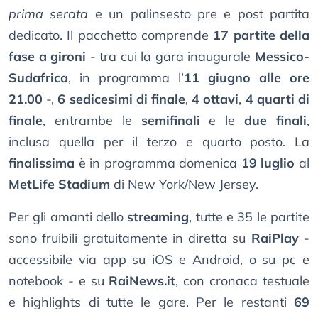
prima serata
e un palinsesto pre e post partita
dedicato. Il pacchetto comprende
17 partite della
fase a gironi
- tra cui la gara inaugurale
Messico-
Sudafrica
, in programma l’
11 giugno alle ore
21.00
-,
6 sedicesimi di finale
,
4 ottavi
,
4 quarti di
finale
, entrambe le
semifinali
e le
due finali
,
inclusa quella per il terzo e quarto posto. La
finalissima
è in programma domenica
19 luglio
al
MetLife Stadium
di New York/New Jersey.
Per gli amanti dello
streaming
, tutte e 35 le partite
sono fruibili gratuitamente in diretta su
RaiPlay
-
accessibile via app su iOS e Android, o su pc e
notebook - e su
RaiNews.it
, con cronaca testuale
e highlights di tutte le gare. Per le restanti
69