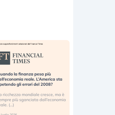
uando la finanza pesa più
Russia e Cina pronti
ell’economia reale. L’America sta
Starlink. Gli investit
ipetendo gli errori del 2008?
sottovalutando il ris
a ricchezza mondiale cresce, ma è
Gli investitori tech c
empre più sganciata dall’economia
ignorare il rischio geop
eale. (…)
17 luglio 2026
 luglio 2026