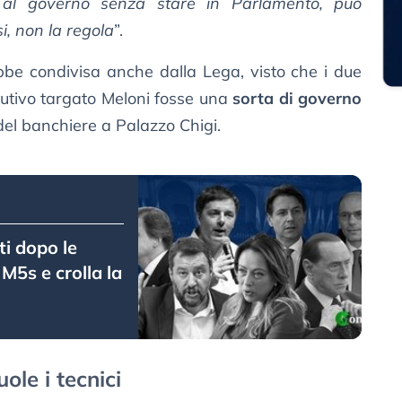
 al governo senza stare in Parlamento, può
, non la regola
”.
be condivisa anche dalla Lega, visto che i due
cutivo targato Meloni fosse una
sorta di governo
el banchiere a Palazzo Chigi.
ti dopo le
 M5s e crolla la
ole i tecnici