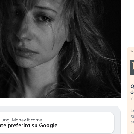
eme alla
«La mia vita è rovinata». Investitori
Q
uidando il
in preda al panico dopo lo scoppio
d
della bolla AI
r
finalmente
Il crollo della bolla AI travolge il
L
tanchezza
Kospi, mentre gli investitori retail (…)
s
iungi Money.it come
r
te preferita su Google
30 luglio 2026
24