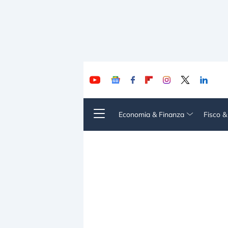
Economia & Finanza
Fisco 