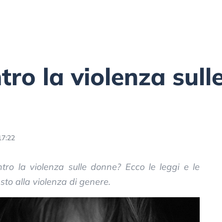
tro la violenza sull
17:22
ontro la violenza sulle donne? Ecco le leggi e le
sto alla violenza di genere.