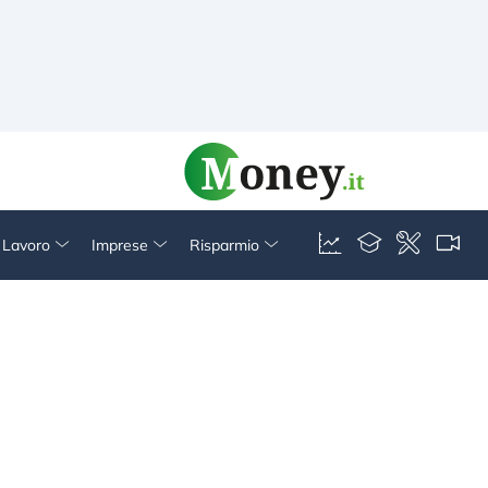
& Lavoro
Imprese
Risparmio