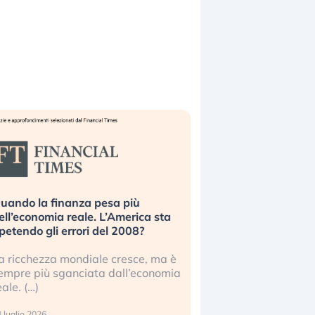
uando la finanza pesa più
Russia e Cina pronti
ell’economia reale. L’America sta
Starlink. Gli investit
ipetendo gli errori del 2008?
sottovalutando il ris
a ricchezza mondiale cresce, ma è
Gli investitori tech c
empre più sganciata dall’economia
ignorare il rischio geop
eale. (…)
17 luglio 2026
 luglio 2026