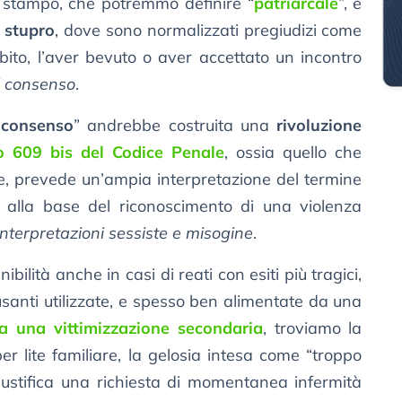
 stampo, che potremmo definire “
patriarcale
”, è
o stupro
, dove sono normalizzati pregiudizi come
ito, l’aver bevuto o aver accettato un incontro
l consenso
.
“
consenso
” andrebbe costruita una
rivoluzione
lo 609 bis del Codice Penale
, ossia quello che
le, prevede un’ampia interpretazione del termine
 alla base del riconoscimento di una violenza
interpretazioni sessiste e misogine
.
bilità anche in casi di reati con esiti più tragici,
santi utilizzate, e spesso ben alimentate da una
a una vittimizzazione secondaria
, troviamo la
per lite familiare, la gelosia intesa come “troppo
giustifica una richiesta di momentanea infermità