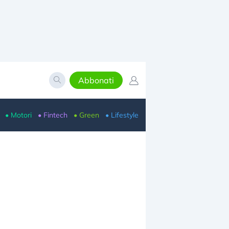
Abbonati
• Motori
• Fintech
• Green
• Lifestyle