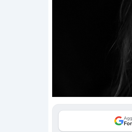
Dalle valutazioni estr
correzione. Cosa sta g
repricing degli asset?
Gli investitori stanno 
mostrando segni di s
Agg
verso le (…)
Fon
3 agosto 2026