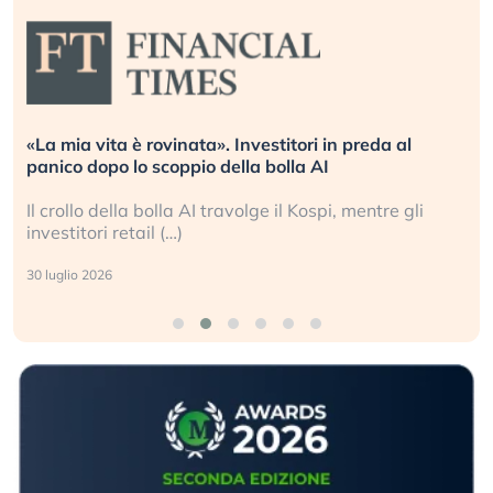
«La mia vita è rovinata». Investitori in preda al
panico dopo lo scoppio della bolla AI
Il crollo della bolla AI travolge il Kospi, mentre gli
investitori retail (…)
30 luglio 2026