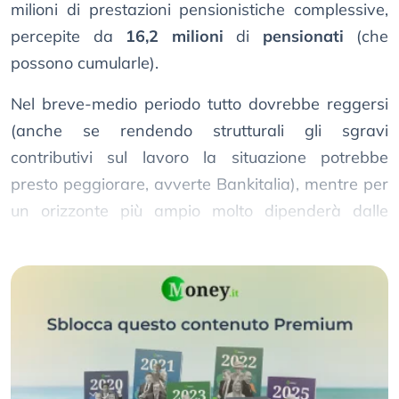
milioni di prestazioni pensionistiche complessive,
percepite da
16,2 milioni
di
pensionati
(che
possono cumularle).
Nel breve-medio periodo tutto dovrebbe reggersi
(anche se rendendo strutturali gli sgravi
contributivi sul lavoro la situazione potrebbe
presto peggiorare, avverte Bankitalia), mentre per
un orizzonte più ampio molto dipenderà dalle
tendenze demografiche
e dal mercato del lavoro.