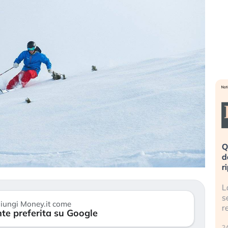
eme alla
«La mia vita è rovinata». Investitori
Q
uidando il
in preda al panico dopo lo scoppio
d
della bolla AI
r
finalmente
Il crollo della bolla AI travolge il
L
tanchezza
Kospi, mentre gli investitori retail (…)
s
iungi Money.it come
r
te preferita su Google
30 luglio 2026
24