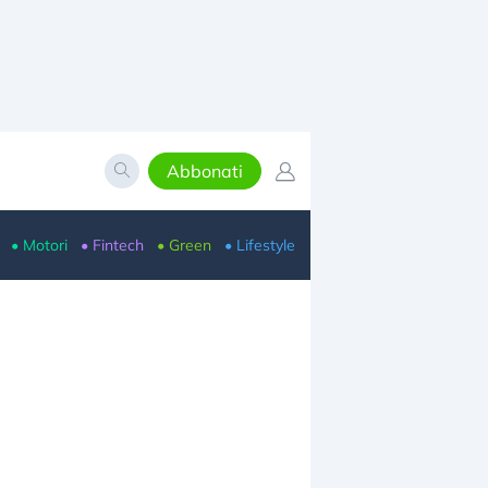
Abbonati
• Motori
• Fintech
• Green
• Lifestyle