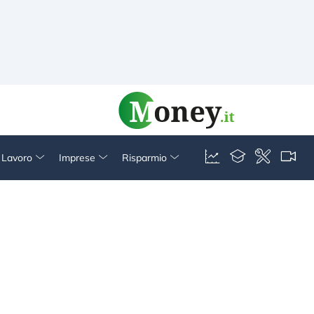
& Lavoro
Imprese
Risparmio