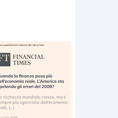
uando la finanza pesa più
Russia e Cina pronti
ell’economia reale. L’America sta
Starlink. Gli investit
ipetendo gli errori del 2008?
sottovalutando il ris
a ricchezza mondiale cresce, ma è
Gli investitori tech c
empre più sganciata dall’economia
ignorare il rischio geop
eale. (…)
17 luglio 2026
 luglio 2026