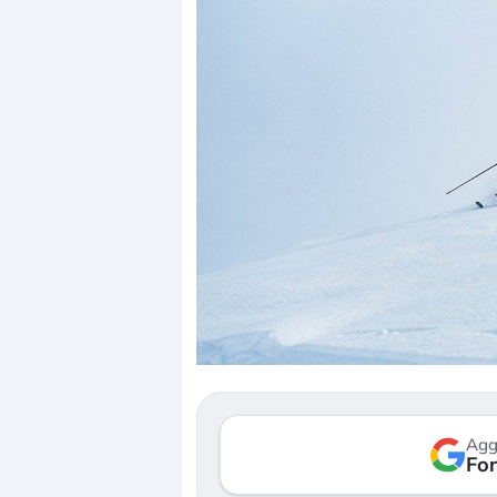
Dalle valutazioni estr
correzione. Cosa sta g
repricing degli asset?
Gli investitori stanno 
mostrando segni di s
Agg
verso le (…)
Fon
3 agosto 2026