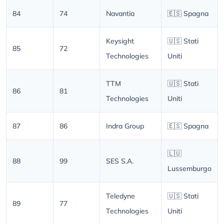
84
74
Navantia
🇪🇸 Spagna
Keysight
🇺🇸 Stati
85
72
Technologies
Uniti
TTM
🇺🇸 Stati
86
81
Technologies
Uniti
87
86
Indra Group
🇪🇸 Spagna
🇱🇺
88
99
SES S.A.
Lussemburgo
Teledyne
🇺🇸 Stati
89
77
Technologies
Uniti