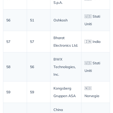
S.p.A.
🇺🇸 Stati
56
51
Oshkosh
Uniti
Bharat
57
57
🇮🇳 India
Electronics Ltd.
BWX
🇺🇸 Stati
58
56
Technologies,
Uniti
Inc.
Kongsberg
🇳🇴
59
59
Gruppen ASA
Norvegia
China