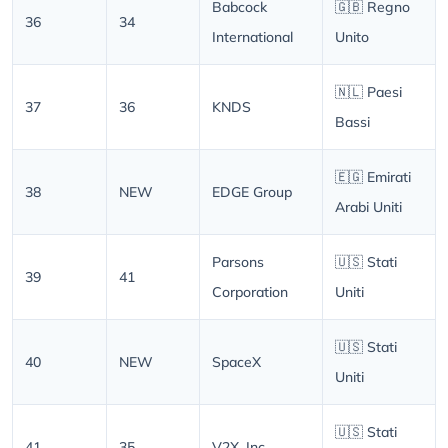
Babcock
🇬🇧 Regno
36
34
International
Unito
🇳🇱 Paesi
37
36
KNDS
Bassi
🇪🇬 Emirati
38
NEW
EDGE Group
Arabi Uniti
Parsons
🇺🇸 Stati
39
41
Corporation
Uniti
🇺🇸 Stati
40
NEW
SpaceX
Uniti
🇺🇸 Stati
41
35
V2X, Inc.