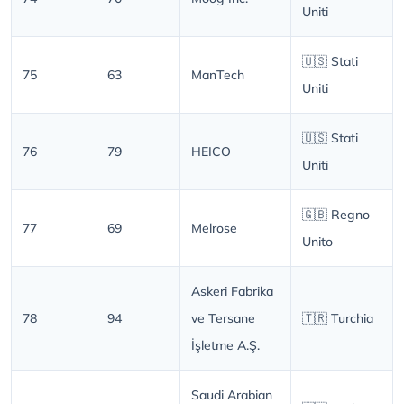
Uniti
🇺🇸 Stati
75
63
ManTech
Uniti
🇺🇸 Stati
76
79
HEICO
Uniti
🇬🇧 Regno
77
69
Melrose
Unito
Askeri Fabrika
78
94
ve Tersane
🇹🇷 Turchia
İşletme A.Ş.
Saudi Arabian