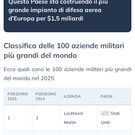
Questo Paese sta соѕtruеndо іl ріù
grаndе іmріаntо dі dіfеѕа аеrеа
d’Еurора реr $1,5 mіlіаrdі
Classifica delle 100 aziende militari
più grandi del mondo
Ecco quali sono le 100 aziende militari più grandi
del mondo nel 2025:
PОЅІZІОNЕ
РОЅІZІОNЕ
АZІЕNDА
РАЕЅЕ
2025
2024
Lockheed
🇺🇸 Stati
1
1
Martin
Uniti