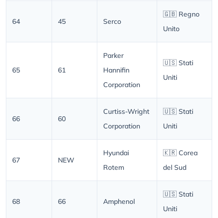
🇬🇧 Regno
64
45
Serco
Unito
Parker
🇺🇸 Stati
65
61
Hannifin
Uniti
Corporation
Curtiss-Wright
🇺🇸 Stati
66
60
Corporation
Uniti
Hyundai
🇰🇷 Corea
67
NEW
Rotem
del Sud
🇺🇸 Stati
68
66
Amphenol
Uniti