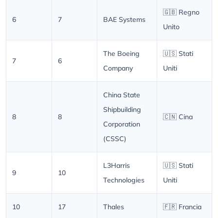
🇬🇧 Regno
6
7
BAE Systems
Unito
The Boeing
🇺🇸 Stati
7
6
Company
Uniti
China State
Shipbuilding
8
8
🇨🇳 Cina
Corporation
(CSSC)
L3Harris
🇺🇸 Stati
9
10
Technologies
Uniti
10
17
Thales
🇫🇷 Francia