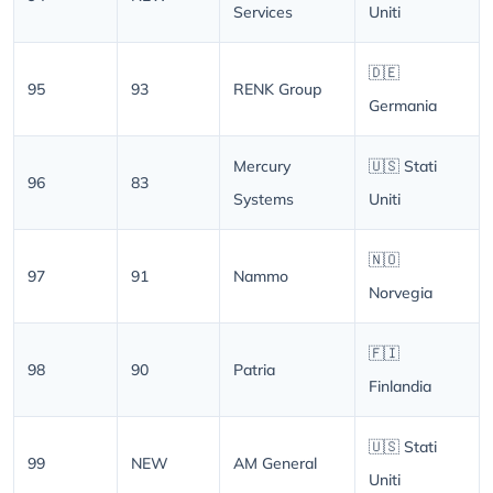
Services
Uniti
🇩🇪
95
93
RENK Group
Germania
Mercury
🇺🇸 Stati
96
83
Systems
Uniti
🇳🇴
97
91
Nammo
Norvegia
🇫🇮
98
90
Patria
Finlandia
🇺🇸 Stati
99
NEW
AM General
Uniti