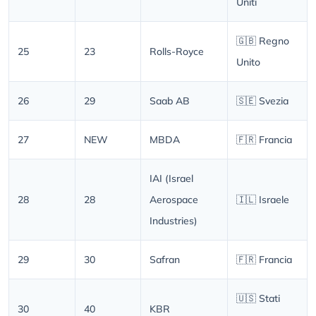
Uniti
🇬🇧 Regno
25
23
Rolls-Royce
Unito
26
29
Saab AB
🇸🇪 Svezia
27
NEW
MBDA
🇫🇷 Francia
IAI (Israel
28
28
Aerospace
🇮🇱 Israele
Industries)
29
30
Safran
🇫🇷 Francia
🇺🇸 Stati
30
40
KBR