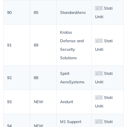
🇺🇸 Stati
90
85
StandardAero
Uniti
Kratos
Defense and
🇺🇸 Stati
91
89
Security
Uniti
Solutions
Spirit
🇺🇸 Stati
92
88
AeroSystems
Uniti
🇺🇸 Stati
93
NEW
Anduril
Uniti
M1 Support
🇺🇸 Stati
94
NEW