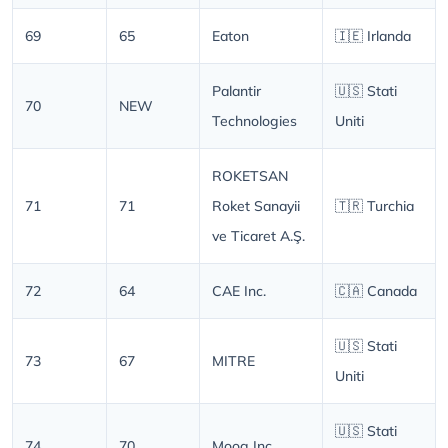
69
65
Eaton
🇮🇪 Irlanda
Palantir
🇺🇸 Stati
70
NEW
Technologies
Uniti
ROKETSAN
71
71
Roket Sanayii
🇹🇷 Turchia
ve Ticaret A.Ş.
72
64
CAE Inc.
🇨🇦 Canada
🇺🇸 Stati
73
67
MITRE
Uniti
🇺🇸 Stati
74
70
Moog Inc.