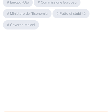
#
Europa (UE)
#
Commissione Europea
#
Ministero dell’Economia
#
Patto di stabilità
#
Governo Meloni