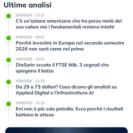
Ultime analisi
5/08/2026 - 13:21
C’è un’azione americana che ha perso metà del
suo valore ma i fondamentali restano intatti
5/08/2026 - 09:01
Perché investire in Europa nel secondo semestre
2026 non sarà come nel primo
4/08/2026 - 14:02
DiaSorin scuote il FTSE Mib. 3 segnali che
spiegano il balzo
4/08/2026 - 11:35
Da 29 a 73 dollari? Cosa dicono gli analisti su
Applied Digital e l’infrastruttura AI
3/08/2026 - 15:19
Eni non è più solo petrolio. Ecco perché i risultati
battono le attese