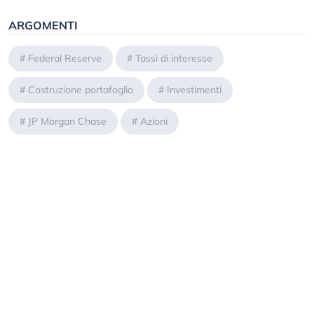
ARGOMENTI
#
Federal Reserve
#
Tassi di interesse
#
Costruzione portafoglio
#
Investimenti
#
JP Morgan Chase
#
Azioni