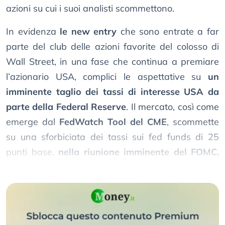
azioni su cui i suoi analisti scommettono.
In evidenza
le new entry
che sono entrate a far
parte del club delle azioni favorite del colosso di
Wall Street, in una fase che continua a premiare
l’azionario USA, complici le aspettative su
un
imminente taglio dei tassi di interesse USA da
parte della Federal Reserve
. Il mercato, così come
emerge dal
FedWatch Tool del CME
, scommette
su una sforbiciata dei tassi sui fed funds di 25
punti base,
nella riunione imminente del FOMC,
con una probabilità di quasi il 90%
.