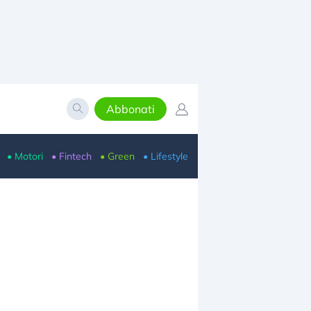
Abbonati
• Motori
• Fintech
• Green
• Lifestyle