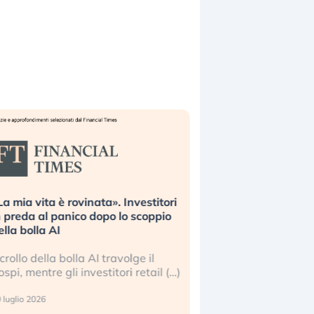
La mia vita è rovinata». Investitori
Quando la finanza p
n preda al panico dopo lo scoppio
dell’economia reale. 
ella bolla AI
ripetendo gli errori 
l crollo della bolla AI travolge il
La ricchezza mondial
ospi, mentre gli investitori retail (…)
sempre più sganciata
reale. (…)
 luglio 2026
24 luglio 2026