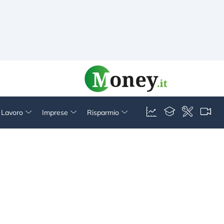
& Lavoro
Imprese
Risparmio