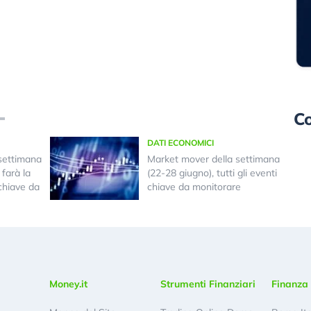
Co
DATI ECONOMICI
settimana
Market mover della settimana
farà la
(22-28 giugno), tutti gli eventi
 chiave da
chiave da monitorare
Money.it
Strumenti Finanziari
Finanza 