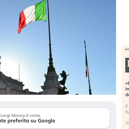
Dalle valutazioni estreme alla
«
correzione. Cosa sta guidando il
i
repricing degli asset?
d
Gli investitori stanno finalmente
I
mostrando segni di stanchezza
K
iungi Money.it come
verso le (…)
te preferita su Google
30
3 agosto 2026