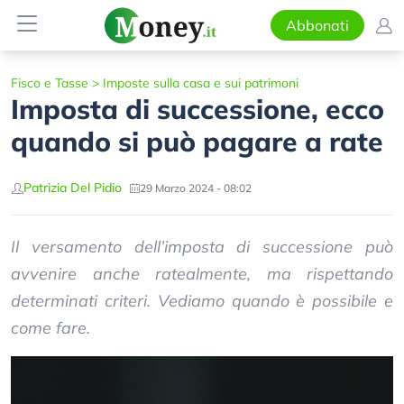
Abbonati
Fisco e Tasse
>
Imposte sulla casa e sui patrimoni
Imposta di successione, ecco
quando si può pagare a rate
Patrizia Del Pidio
29 Marzo 2024 - 08:02
Il versamento dell’imposta di successione può
avvenire anche ratealmente, ma rispettando
determinati criteri. Vediamo quando è possibile e
come fare.