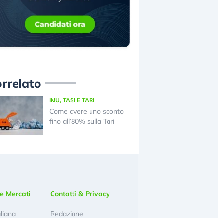
rrelato
IMU, TASI E TARI
Come avere uno sconto
fino all’80% sulla Tari
e Mercati
Contatti & Privacy
aliana
Redazione