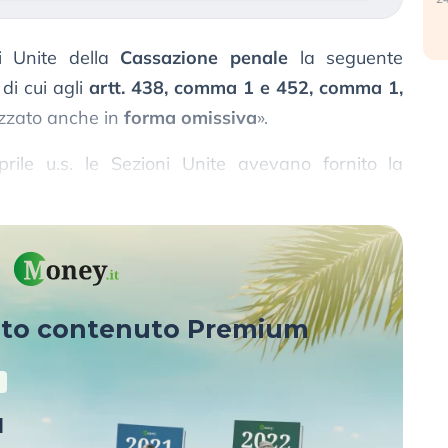
i Unite della
Cassazione penale
la seguente
di cui agli
artt. 438, comma 1 e 452, comma 1,
izzato anche in
forma omissiva
».
ile u.s. le Sezioni Unite avevano fornito la
va
».
sto contenuto Premium
u