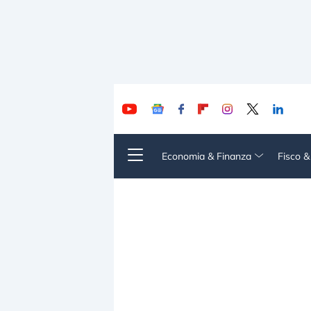
Economia & Finanza
Fisco 