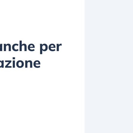
 anche per
azione