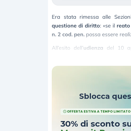
Era stata rimessa alle Sezion
questione di diritto
: «se il
reato
n. 2 cod. pen.
possa essere real
All’esito dell’
udienza
del 10 apr
seguente
soluzione
: «
Affermati
Sblocca que
OFFERTA ESTIVA A TEMPO LIMITATO
30% di sconto s