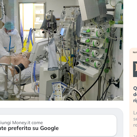
eme alla
«La mia vita è rovinata». Investitori
Q
uidando il
in preda al panico dopo lo scoppio
d
della bolla AI
r
finalmente
Il crollo della bolla AI travolge il
L
tanchezza
Kospi, mentre gli investitori retail (…)
s
iungi Money.it come
r
te preferita su Google
30 luglio 2026
24