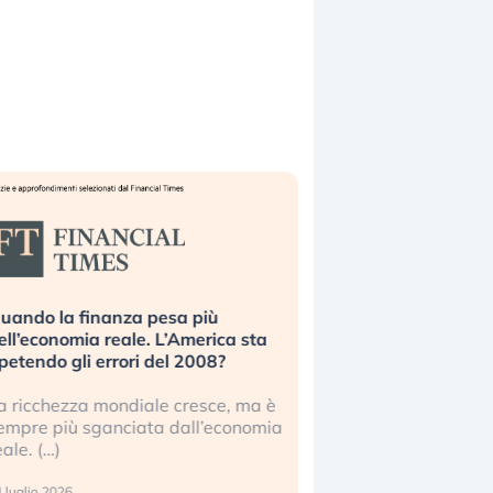
uando la finanza pesa più
Russia e Cina pronti
ell’economia reale. L’America sta
Starlink. Gli investit
ipetendo gli errori del 2008?
sottovalutando il ris
a ricchezza mondiale cresce, ma è
Gli investitori tech c
empre più sganciata dall’economia
ignorare il rischio geop
eale. (…)
17 luglio 2026
 luglio 2026