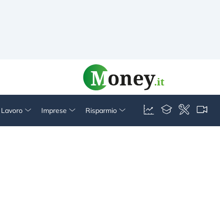
& Lavoro
Imprese
Risparmio