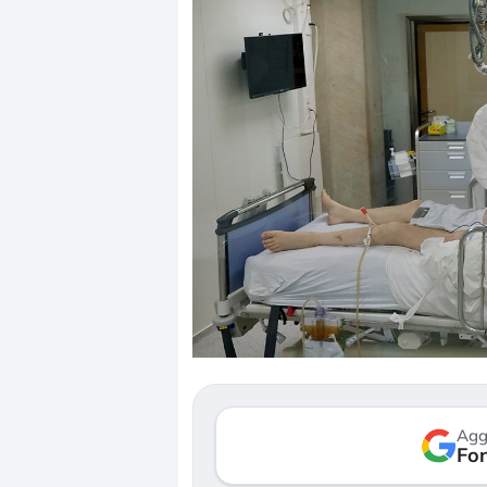
Dalle valutazioni estr
correzione. Cosa sta g
repricing degli asset?
Gli investitori stanno 
mostrando segni di s
Agg
verso le (…)
Fon
3 agosto 2026