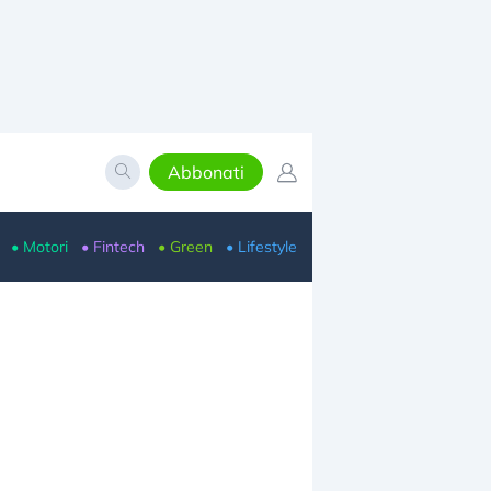
Abbonati
• Motori
• Fintech
• Green
• Lifestyle