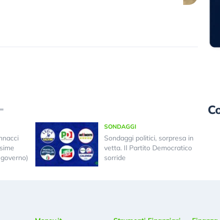
Co
SONDAGGI
annacci
Sondaggi politici, sorpresa in
ssime
vetta. Il Partito Democratico
l governo)
sorride