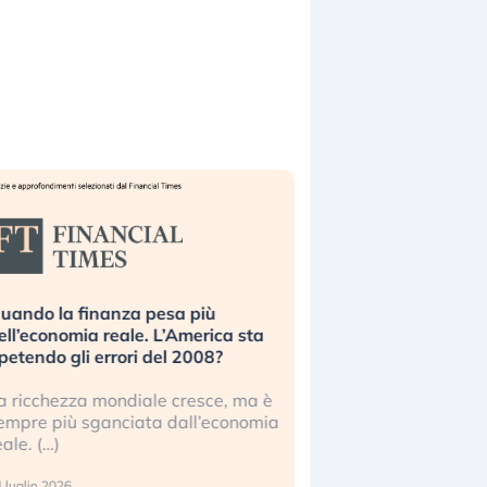
uando la finanza pesa più
Russia e Cina pronti
ell’economia reale. L’America sta
Starlink. Gli investit
ipetendo gli errori del 2008?
sottovalutando il ris
a ricchezza mondiale cresce, ma è
Gli investitori tech c
empre più sganciata dall’economia
ignorare il rischio geop
eale. (…)
17 luglio 2026
 luglio 2026