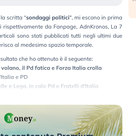
a scritta “
sondaggi politici
", mi escono in prima
ati rispettivamente da Fanpage, AdnKronos, La 7
icoli sono stati pubblicati tutti negli ultimi due
iferisco al medesimo spazio temporale.
sultato che ho ottenuto è il seguente:
 volano, il Pd fatica e Forza Italia crolla
Italia e PD
 e Lega, in calo Pd e Fratelli d’Italia
Forza Italia. Stabili FdI, Pd e M5S