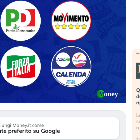
eme alla
«La mia vita è rovinata». Investitori
Q
uidando il
in preda al panico dopo lo scoppio
d
della bolla AI
r
finalmente
Il crollo della bolla AI travolge il
L
tanchezza
Kospi, mentre gli investitori retail (…)
s
iungi Money.it come
r
te preferita su Google
30 luglio 2026
24