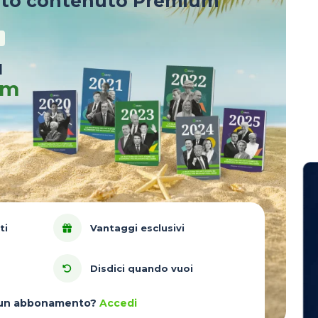
sto contenuto Premium
u
um
ti
Vantaggi esclusivi
Disdici quando vuoi
à un abbonamento?
Accedi