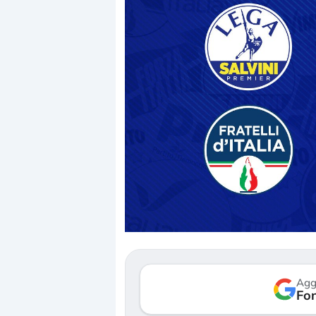
Dalle valutazioni estr
correzione. Cosa sta g
repricing degli asset?
Gli investitori stanno 
mostrando segni di s
Agg
verso le (…)
Fon
3 agosto 2026