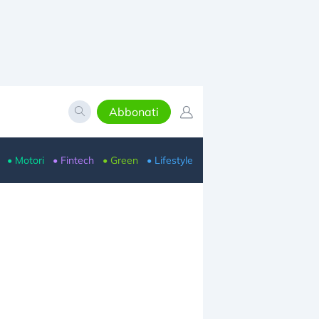
Abbonati
• Motori
• Fintech
• Green
• Lifestyle