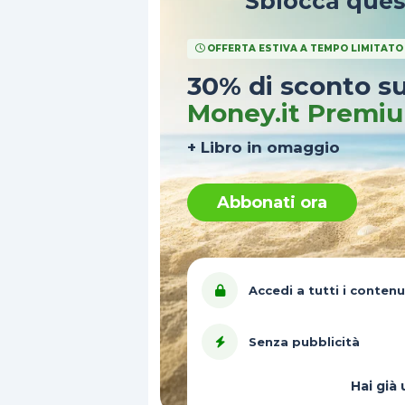
Sblocca que
OFFERTA ESTIVA A TEMPO LIMITATO
30% di sconto s
Money.it Premi
+ Libro in omaggio
Abbonati ora
Accedi a tutti i contenu
Senza pubblicità
Hai gi