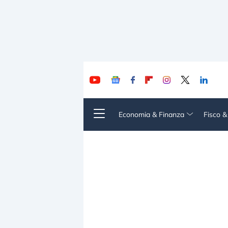
Economia & Finanza
Fisco 