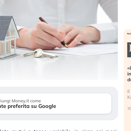
reme alla
«La mia vita è rovinata». Investitori
guidando il
in preda al panico dopo lo scoppio
della bolla AI
 finalmente
Il crollo della bolla AI travolge il
tanchezza
Kospi, mentre gli investitori retail (…)
iungi Money.it come
te preferita su Google
30 luglio 2026