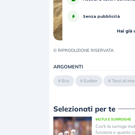
Senza pubblicità
Hai gi
© RIPRODUZIONE RISERVATA
ARGOMENTI
#
Bce
#
Euribor
#
Tassi di int
Selezionati per te
MUTUI E SURROGHE
Cos’è la surroga mu
funziona e quanto c