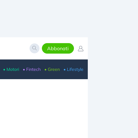
Abbonati
• Motori
• Fintech
• Green
• Lifestyle