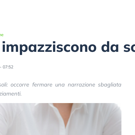
he
 impazziscono da so
- 07:52
oli: occorre fermare una narrazione sbagliata
ziamenti.