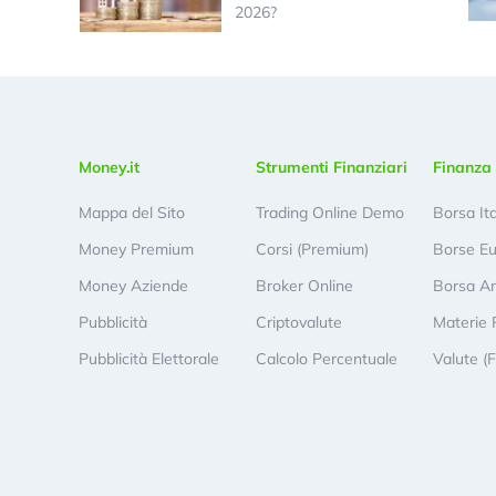
2026?
Money.it
Strumenti Finanziari
Finanza 
Mappa del Sito
Trading Online Demo
Borsa It
Money Premium
Corsi (Premium)
Borse E
Money Aziende
Broker Online
Borsa A
Pubblicità
Criptovalute
Materie 
Pubblicità Elettorale
Calcolo Percentuale
Valute (