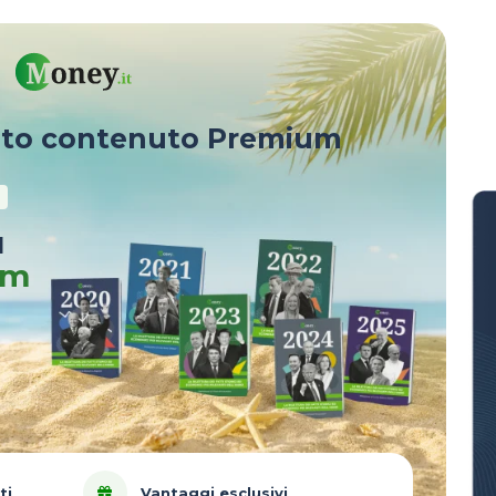
sto contenuto Premium
u
um
ti
Vantaggi esclusivi