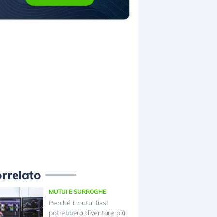
rrelato
MUTUI E SURROGHE
Perché i mutui fissi
potrebbero diventare più