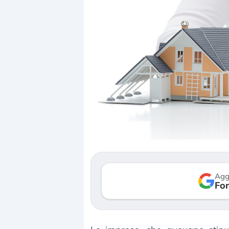
Dalle valutazioni est
correzione. Cosa sta 
repricing degli asset?
Gli investitori stanno
mostrando segni di s
Agg
verso le (…)
Fon
3 agosto 2026