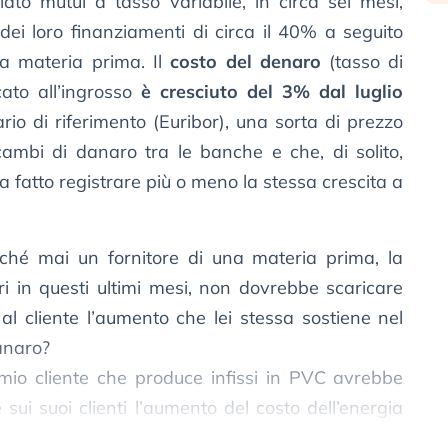
ato mutui a tasso variabile, in circa sei mesi,
ei loro finanziamenti di circa il 40% a seguito
la materia prima. Il
costo del denaro
(tasso di
cato all’ingrosso
è cresciuto del 3% dal luglio
io di riferimento (Euribor), una sorta di prezzo
cambi di danaro tra le banche e che, di solito,
ha fatto registrare più o meno la stessa crescita a
ché mai un fornitore di una materia prima, la
ari in questi ultimi mesi, non dovrebbe scaricare
al cliente l’aumento che lei stessa sostiene nel
danaro?
 mio cliente che produce infissi in PVC avrebbe
ui suoi clienti l’aumento del costo dell’energia
triplicato!