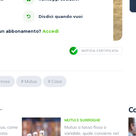
Disdici quando vuoi
à un abbonamento?
Accedi
eresse
#
Mutuo
#
Casa
Co
MUTUI E SURROGHE
tuo, come
Mutuo a tasso fisso o
osta
variabile, quale conviene nel