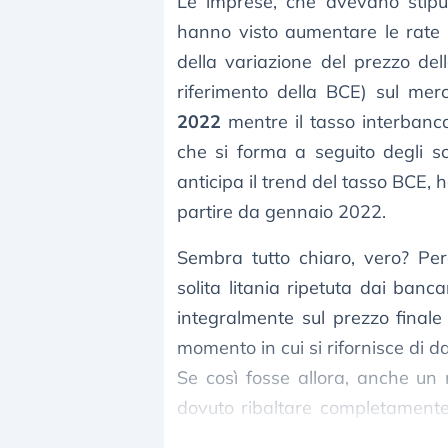
Le imprese, che avevano stipul
hanno visto aumentare le rate d
della variazione del prezzo del
riferimento della BCE) sul mer
2022
mentre il tasso interbancar
che si forma a seguito degli s
anticipa il trend del tasso BCE, 
partire da gennaio 2022.
Sembra tutto chiaro, vero? Per
solita litania ripetuta dai banc
integralmente sul prezzo finale 
momento in cui si rifornisce di 
Se così fosse allora, anche un
dovuto ribaltare completamente s
elettrica che nell’ultimo anno si è 