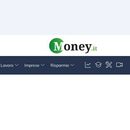
& Lavoro
Imprese
Risparmio