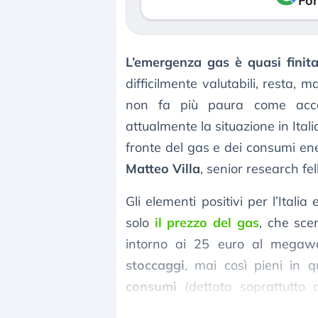
Fon
L’emergenza gas è quasi finit
difficilmente valutabili, resta,
non fa più paura come acc
attualmente la situazione in Ital
fronte del gas e dei consumi ene
Matteo Villa
, senior research fel
Gli elementi positivi per l’Ital
solo
il prezzo del gas
, che scen
intorno ai 25 euro al megawa
stoccaggi
, mai così pieni in 
consumi
(dettata soprattutto 
proseguire anche nei prossimi m