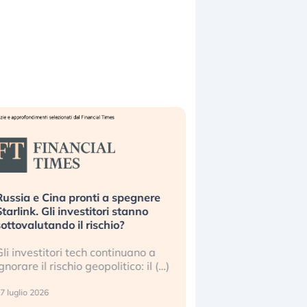
ussia e Cina pronti a spegnere
La grande operazion
tarlink. Gli investitori stanno
insabbiamento sui da
ottovalutando il rischio?
l’AI, spiegata sul Fi
li investitori tech continuano a
Le regole sulla trasp
gnorare il rischio geopolitico: il (…)
sembrano non valere 
center e le big (…)
 luglio 2026
9 luglio 2026