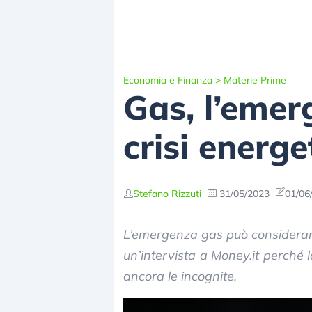
Economia e Finanza
>
Materie Prime
Gas, l’emerg
crisi energ
Stefano Rizzuti
31/05/2023
01/06
L’emergenza gas può considerarsi 
un’intervista a Money.it perché l
ancora le incognite.