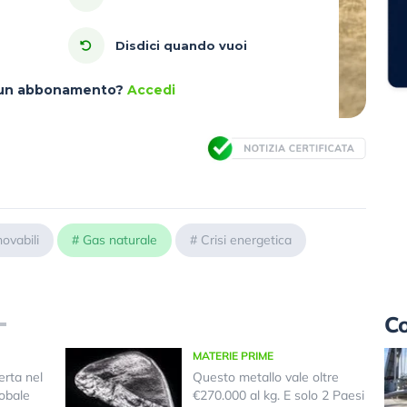
Disdici quando vuoi
à un abbonamento?
Accedi
novabili
#
Gas naturale
#
Crisi energetica
Co
MATERIE PRIME
erta nel
Questo metallo vale oltre
lobale
€270.000 al kg. E solo 2 Paesi