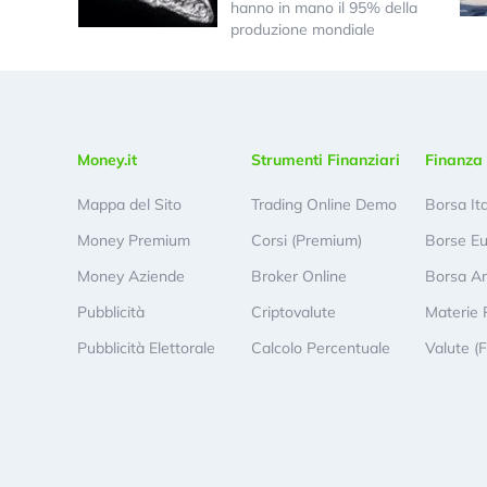
hanno in mano il 95% della
produzione mondiale
Money.it
Strumenti Finanziari
Finanza 
Mappa del Sito
Trading Online Demo
Borsa It
Money Premium
Corsi (Premium)
Borse E
Money Aziende
Broker Online
Borsa A
Pubblicità
Criptovalute
Materie 
Pubblicità Elettorale
Calcolo Percentuale
Valute (