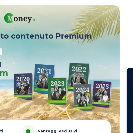
sto contenuto Premium
u
um
ti
Vantaggi esclusivi