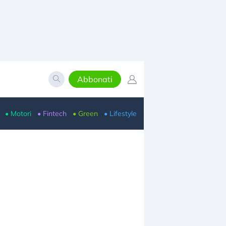
Abbonati
• Motori
• Fintech
• Green
• Lifestyle