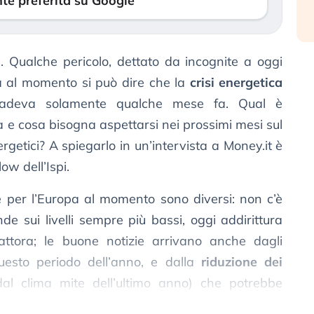
te preferita su Google
a
. Qualche pericolo, dettato da incognite a oggi
 ma al momento si può dire che la
crisi energetica
adeva solamente qualche mese fa. Qual è
ia e cosa bisogna aspettarsi nei prossimi mesi sul
rgetici? A spiegarlo in un’intervista a Money.it è
low dell’Ispi.
ia e per l’Europa al momento sono diversi: non c’è
de sui livelli sempre più bassi, oggi addirittura
ttora; le buone notizie arrivano anche dagli
questo periodo dell’anno, e dalla
riduzione dei
dal clima mite dell’ultimo anno) che potrebbe
esi.