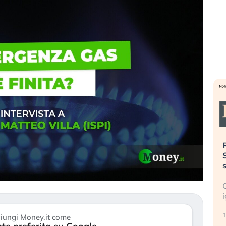
». Investitori
Quando la finanza pesa più
R
o lo scoppio
dell’economia reale. L’America sta
S
ripetendo gli errori del 2008?
s
travolge il
La ricchezza mondiale cresce, ma è
G
itori retail (…)
sempre più sganciata dall’economia
i
reale. (…)
17
iungi Money.it come
24 luglio 2026