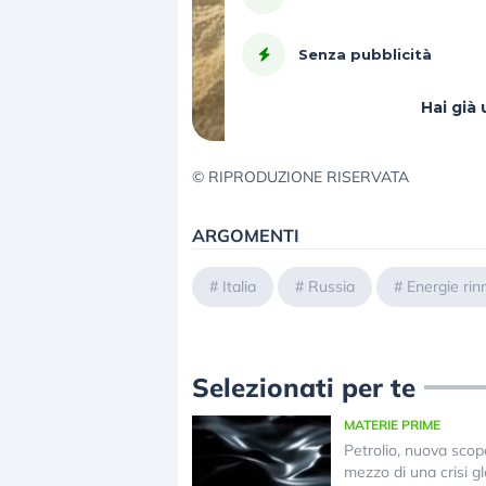
Senza pubblicità
Hai gi
© RIPRODUZIONE RISERVATA
ARGOMENTI
#
Italia
#
Russia
#
Energie rin
Selezionati per te
MATERIE PRIME
Petrolio, nuova scop
mezzo di una crisi g