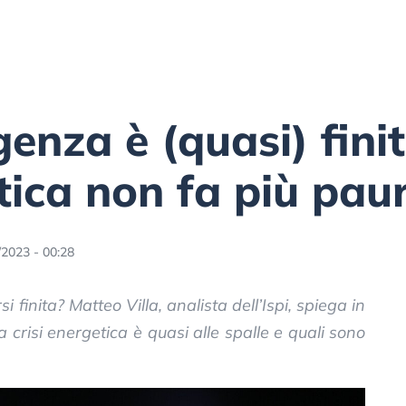
enza è (quasi) finit
etica non fa più pau
/2023 - 00:28
finita? Matteo Villa, analista dell’Ispi, spiega in
a crisi energetica è quasi alle spalle e quali sono