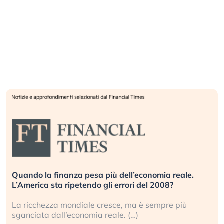
Russia e Cina pronti a spegnere Starlink. Gli
investitori stanno sottovalutando il rischio?
Gli investitori tech continuano a ignorare il rischio
geopolitico: il (…)