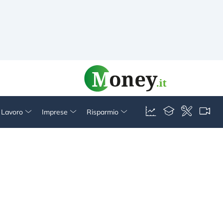
& Lavoro
Imprese
Risparmio