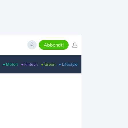
Abbonati
• Motori
• Fintech
• Green
• Lifestyle