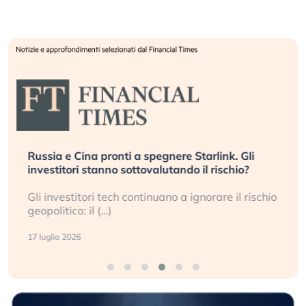
Russia e Cina pronti a spegnere Starlink. Gli
investitori stanno sottovalutando il rischio?
Gli investitori tech continuano a ignorare il rischio
geopolitico: il (…)
17 luglio 2026