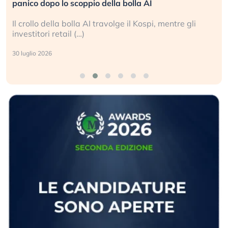
L’America sta ripetendo gli errori del 2008?
La ricchezza mondiale cresce, ma è sempre più
sganciata dall’economia reale. (…)
24 luglio 2026