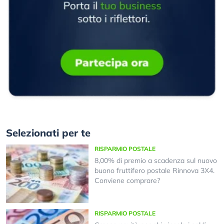
Selezionati per te
RISPARMIO POSTALE
8,00% di premio a scadenza sul nuovo
buono fruttifero postale Rinnova 3X4.
Conviene comprare?
RISPARMIO POSTALE