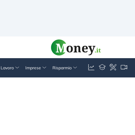
& Lavoro
Imprese
Risparmio