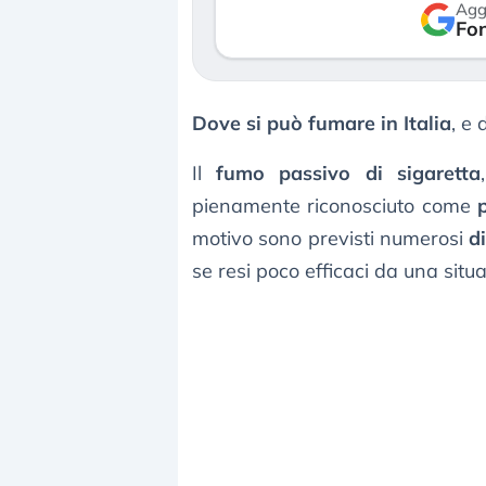
Agg
verso le (…)
Fon
30 luglio 2026
3 agosto 2026
Dove si può fumare in Italia
, e
Il
fumo passivo di sigaretta
pienamente riconosciuto come
motivo sono previsti numerosi
di
se resi poco efficaci da una si