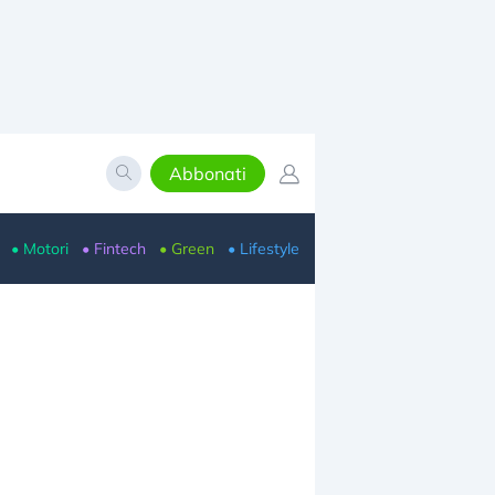
Abbonati
• Motori
• Fintech
• Green
• Lifestyle