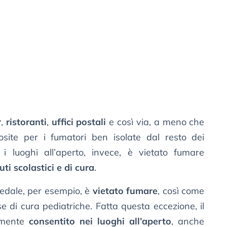
r
,
ristoranti
,
uffici postali
e così via, a meno che
site per i fumatori ben isolate dal resto dei
 i luoghi all’aperto, invece, è vietato fumare
tuti scolastici e di cura
.
spedale, per esempio, è
vietato fumare
, così come
se di cura pediatriche. Fatta questa eccezione, il
almente
consentito nei luoghi all’aperto
, anche