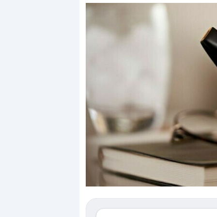
Dalle valutazioni estreme alla
«La mia vita è rovi
correzione. Cosa sta guidando il
in preda al panico
repricing degli asset?
della bolla AI
Gli investitori stanno finalmente
Il crollo della bolla
mostrando segni di stanchezza
Kospi, mentre gli in