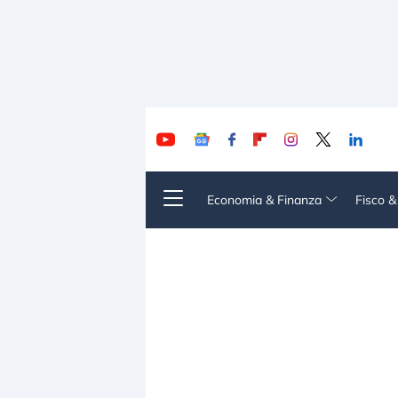
Economia & Finanza
Fisco 