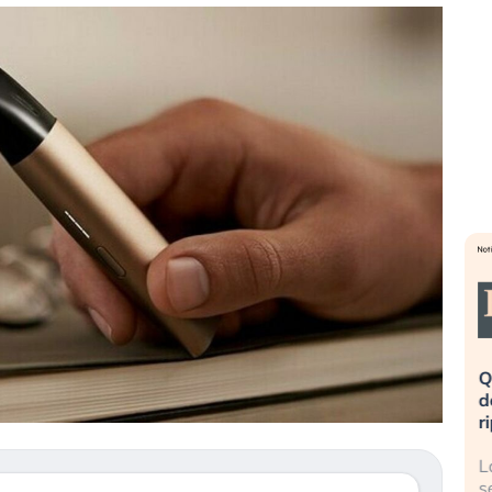
nata». Investitori
Quando la finanza pesa più
 dopo lo scoppio
dell’economia reale. L’America sta
ripetendo gli errori del 2008?
 AI travolge il
La ricchezza mondiale cresce, ma è
vestitori retail (…)
sempre più sganciata dall’economia