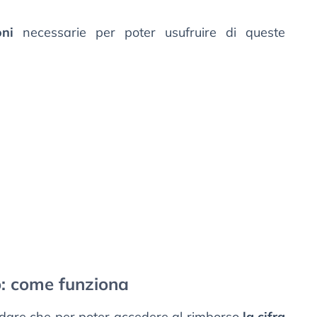
oni
necessarie per poter usufruire di queste
o: come funziona
ordare che per poter accedere al rimborso
la cifra