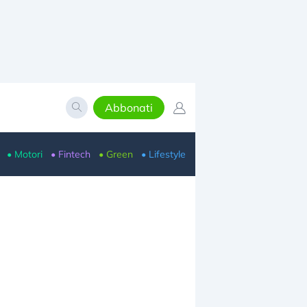
Abbonati
• Motori
• Fintech
• Green
• Lifestyle