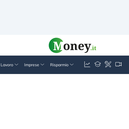
& Lavoro
Imprese
Risparmio