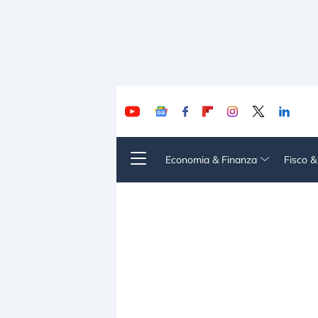
Economia & Finanza
Fisco 