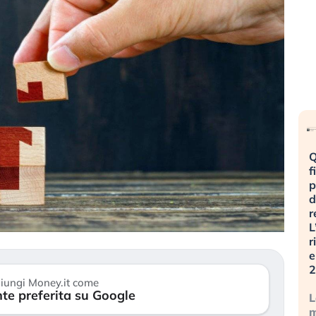
Dalle
«La mia
Q
valutazioni
vita è
f
estreme
rovinata».
p
alla
Investitori
d
correzione.
in preda
r
Cosa sta
al panico
L
guidando il
dopo lo
r
repricing
scoppio
e
degli
della
2
iungi Money.it come
asset?
bolla AI
te preferita su Google
L
Gli
Il crollo
m