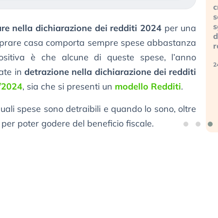
investitori
della
c
stanno
bolla AI
s
finalmente
travolge
s
re nella dichiarazione dei redditi 2024
per una
mostrando
il Kospi,
d
prare casa comporta sempre spese abbastanza
segni di
mentre
r
stanchezza
gli
ositiva è che alcune di queste spese, l’anno
verso
investitori
2
ate in
detrazione nella dichiarazione dei redditi
le (…)
retail (…)
/2024
, sia che si presenti un
modello Redditi
.
3 agosto 2026
30 luglio
2026
ali spese sono detraibili e quando lo sono, oltre
er poter godere del beneficio fiscale.