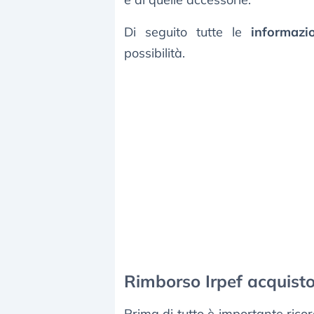
Di seguito tutte le
informazi
possibilità.
Rimborso Irpef acquist
Prima di tutto è importante ric