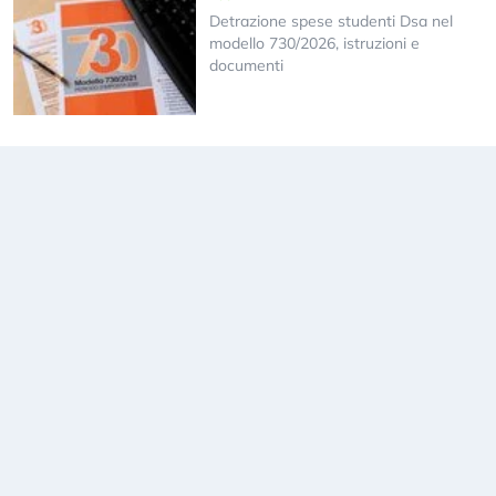
Detrazione spese studenti Dsa nel
modello 730/2026, istruzioni e
documenti