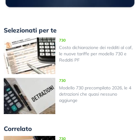
Selezionati per te
730
Costo dichiarazione dei redditi al caf,
le nuove tariffe per modello 730 e
Redditi PF
730
Modello 730 precompilato 2026, le 4
detrazioni che quasi nessuno
aggiunge
Correlato
730