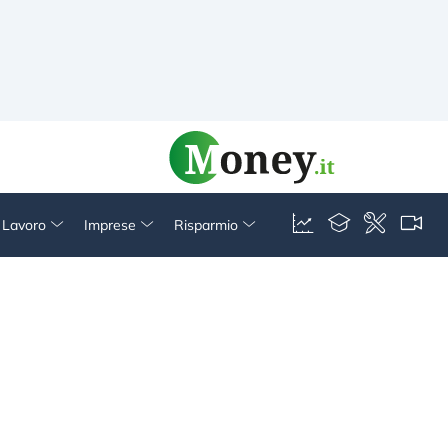
& Lavoro
Imprese
Risparmio