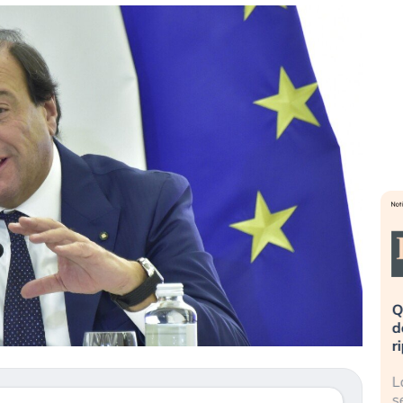
eme alla
«La mia vita è rovinata». Investitori
Q
uidando il
in preda al panico dopo lo scoppio
d
della bolla AI
r
finalmente
Il crollo della bolla AI travolge il
L
tanchezza
Kospi, mentre gli investitori retail (…)
s