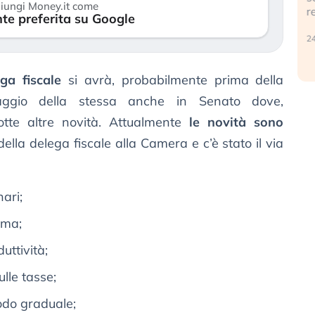
iungi Money.it come
r
te preferita su Google
30 luglio 2026
24
ga fiscale
si avrà, probabilmente prima della
aggio della stessa anche in Senato dove,
tte altre novità. Attualmente
le novità sono
lla delega fiscale alla Camera e c’è stato il via
ari;
ima;
uttività;
ulle tasse;
odo graduale;