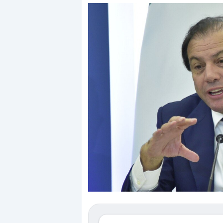
Dalle valutazioni estr
correzione. Cosa sta g
repricing degli asset?
Gli investitori stanno 
mostrando segni di s