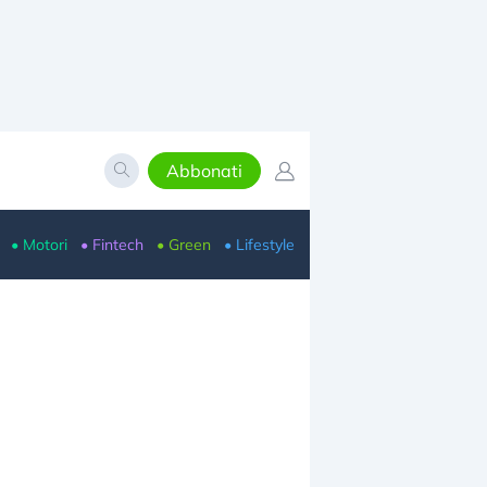
Abbonati
• Motori
• Fintech
• Green
• Lifestyle