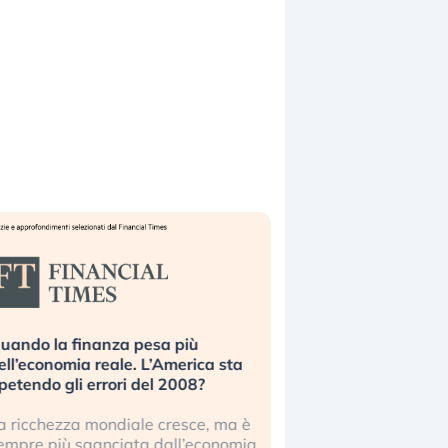
uando la finanza pesa più
Russia e Cina pronti
ell’economia reale. L’America sta
Starlink. Gli investit
ipetendo gli errori del 2008?
sottovalutando il ris
a ricchezza mondiale cresce, ma è
Gli investitori tech c
empre più sganciata dall’economia
ignorare il rischio geop