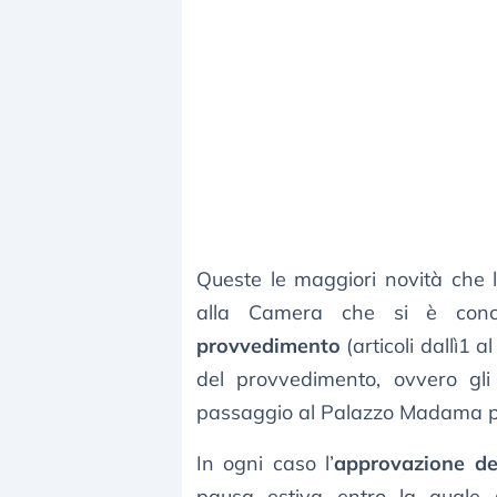
Queste le maggiori novità che 
alla Camera che si è conc
provvedimento
(articoli dallì1 a
del provvedimento, ovvero gli 
passaggio al Palazzo Madama pr
In ogni caso l’
approvazione def
pausa estiva entro la quale s