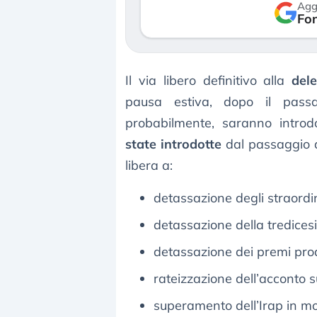
Agg
verso le (…)
Fon
3 agosto 2026
Il via libero definitivo alla
dele
pausa estiva, dopo il pass
probabilmente, saranno introdo
state introdotte
dal passaggio de
libera a:
detassazione degli straordin
detassazione della tredices
detassazione dei premi prod
rateizzazione dell’acconto s
superamento dell’Irap in m