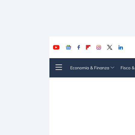
Economia & Finanza
Fisco 