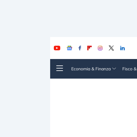
Economia & Finanza
Fisco 