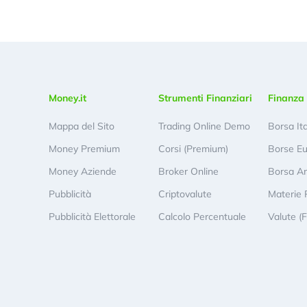
Money.it
Strumenti Finanziari
Finanza 
Mappa del Sito
Trading Online Demo
Borsa It
Money Premium
Corsi (Premium)
Borse E
Money Aziende
Broker Online
Borsa A
Pubblicità
Criptovalute
Materie 
Pubblicità Elettorale
Calcolo Percentuale
Valute (