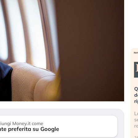
eme alla
«La mia vita è rovinata». Investitori
Q
uidando il
in preda al panico dopo lo scoppio
d
della bolla AI
r
finalmente
Il crollo della bolla AI travolge il
L
tanchezza
Kospi, mentre gli investitori retail (…)
s
iungi Money.it come
r
te preferita su Google
30 luglio 2026
24