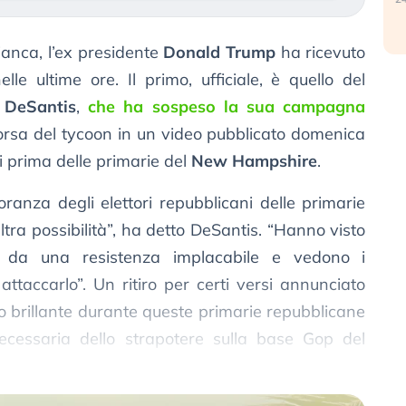
ianca, l’ex presidente
Donald Trump
ha ricevuto
le ultime ore. Il primo, ufficiale, è quello del
 DeSantis
,
che ha sospeso la sua campagna
orsa del tycoon in un video pubblicato domenica
i prima delle primarie del
New Hampshire
.
anza degli elettori repubblicani delle primarie
ra possibilità”, ha detto DeSantis. “Hanno visto
a da una resistenza implacabile e vedono i
ttaccarlo”. Un ritiro per certi versi annunciato
 brillante durante queste primarie repubblicane
cessaria dello strapotere sulla base Gop del