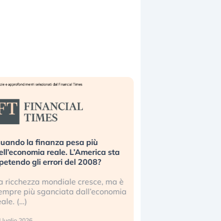
uando la finanza pesa più
Russia e Cina pronti
ell’economia reale. L’America sta
Starlink. Gli investit
ipetendo gli errori del 2008?
sottovalutando il ris
a ricchezza mondiale cresce, ma è
Gli investitori tech c
empre più sganciata dall’economia
ignorare il rischio geop
eale. (…)
17 luglio 2026
 luglio 2026