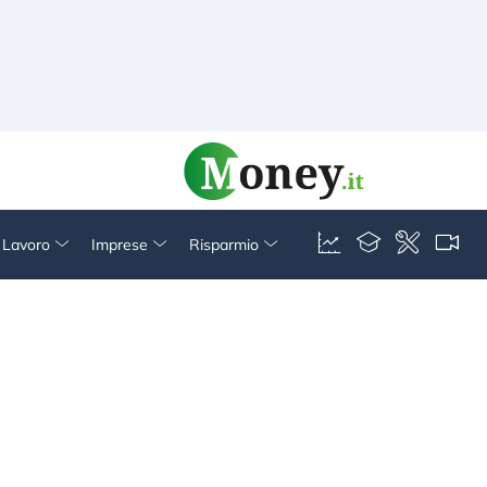
& Lavoro
Imprese
Risparmio