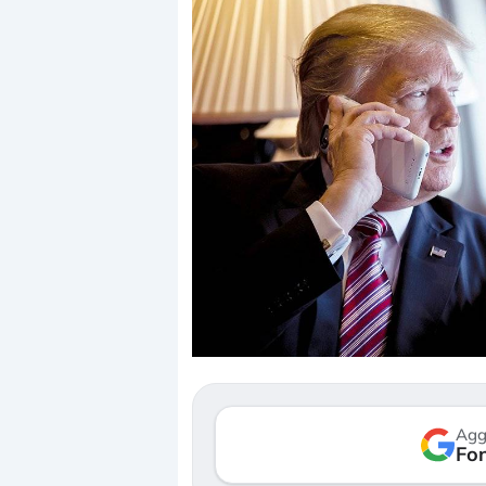
Dalle valutazioni estr
correzione. Cosa sta g
repricing degli asset?
Gli investitori stanno 
mostrando segni di s
Agg
verso le (…)
Fon
3 agosto 2026