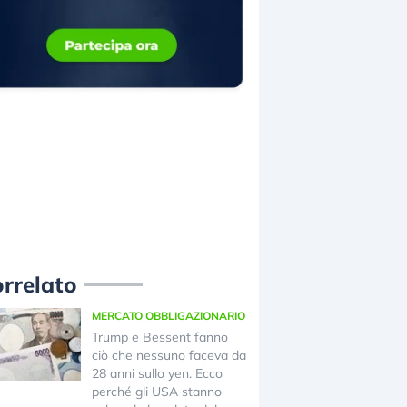
rrelato
MERCATO OBBLIGAZIONARIO
Trump e Bessent fanno
ciò che nessuno faceva da
28 anni sullo yen. Ecco
perché gli USA stanno