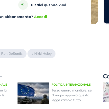
Disdici quando vuoi
à un abbonamento?
Accedi
#
Ron DeSantis
#
Nikki Haley
Co
ONALE
POLITICA INTERNAZIONALE
he la
Terza guerra mondiale, se
 le
l’Europa approva questa
legge cambia tutto