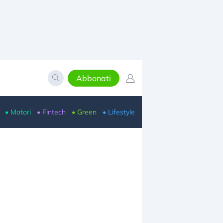
Abbonati
• Motori
• Fintech
• Green
• Lifestyle