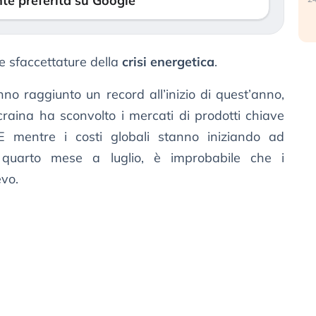
te preferita su Google
te sfaccettature della
crisi energetica
.
o raggiunto un record all’inizio di quest’anno,
craina ha sconvolto i mercati di prodotti chiave
 E mentre i costi globali stanno iniziando ad
 quarto mese a luglio, è improbabile che i
evo.