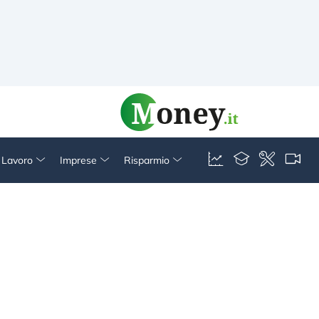
& Lavoro
Imprese
Risparmio