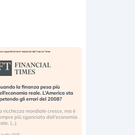
uando la finanza pesa più
Russia e Cina pronti
ell’economia reale. L’America sta
Starlink. Gli investit
ipetendo gli errori del 2008?
sottovalutando il ris
a ricchezza mondiale cresce, ma è
Gli investitori tech c
empre più sganciata dall’economia
ignorare il rischio geop
eale. (…)
17 luglio 2026
 luglio 2026