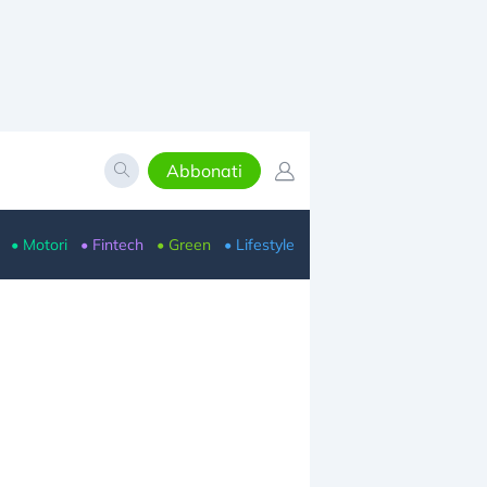
Abbonati
• Motori
• Fintech
• Green
• Lifestyle