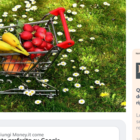
eme alla
«La mia vita è rovinata». Investitori
Q
uidando il
in preda al panico dopo lo scoppio
d
della bolla AI
r
finalmente
Il crollo della bolla AI travolge il
L
tanchezza
Kospi, mentre gli investitori retail (…)
s
r
30 luglio 2026
iungi Money.it come
24