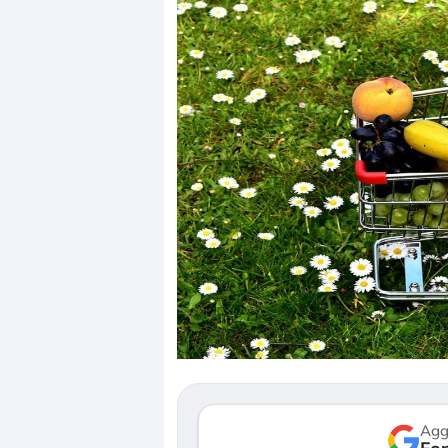
Dalle valutazioni estr
correzione. Cosa sta g
repricing degli asset?
Gli investitori stanno 
mostrando segni di s
verso le (…)
Agg
3 agosto 2026