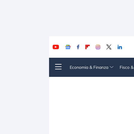
Economia & Finanza
Fisco 