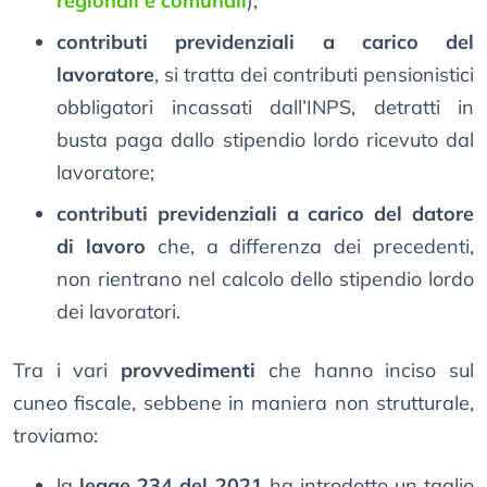
regionali e comunali
);
contributi previdenziali a carico del
lavoratore
, si tratta dei contributi pensionistici
obbligatori incassati dall’INPS, detratti in
busta paga dallo stipendio lordo ricevuto dal
lavoratore;
contributi previdenziali a carico del datore
di lavoro
che, a differenza dei precedenti,
non rientrano nel calcolo dello stipendio lordo
dei lavoratori.
Tra i vari
provvedimenti
che hanno inciso sul
cuneo fiscale, sebbene in maniera non strutturale,
troviamo:
la
legge 234 del 2021
ha introdotto un taglio