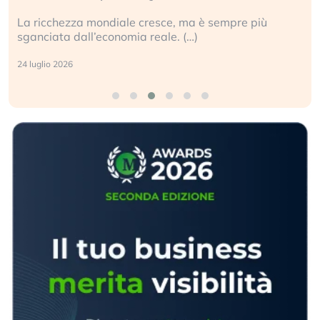
La ricchezza mondiale cresce, ma è sempre più
sganciata dall’economia reale. (…)
24 luglio 2026