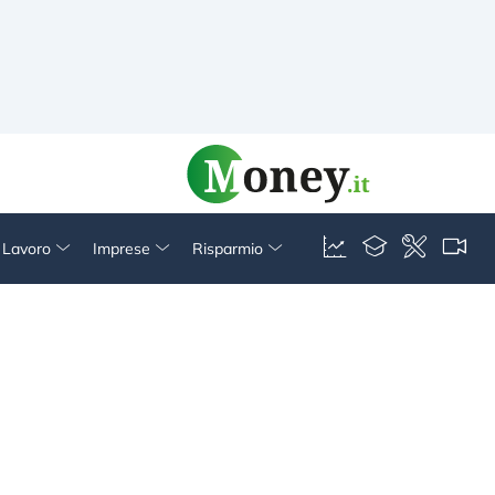
& Lavoro
Imprese
Risparmio