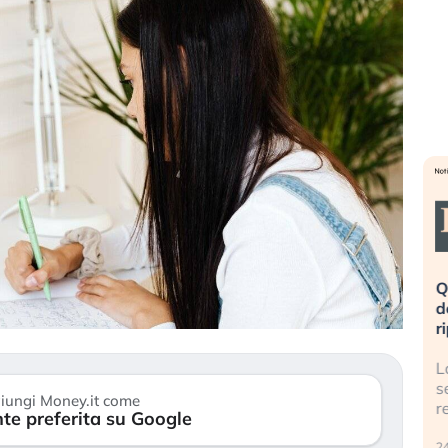
eme alla
«La mia vita è rovinata». Investitori
Q
uidando il
in preda al panico dopo lo scoppio
d
della bolla AI
r
finalmente
Il crollo della bolla AI travolge il
L
tanchezza
Kospi, mentre gli investitori retail (…)
s
iungi Money.it come
r
te preferita su Google
30 luglio 2026
24