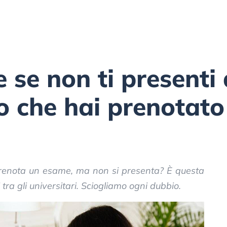
 se non ti presenti
io che hai prenotato
renota un esame, ma non si presenta? È questa
ra gli universitari. Sciogliamo ogni dubbio.