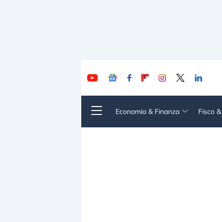
Economia & Finanza
Fisco 