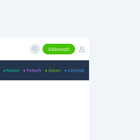
Abbonati
• Motori
• Fintech
• Green
• Lifestyle