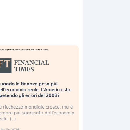
uando la finanza pesa più
Russia e Cina pronti
ell’economia reale. L’America sta
Starlink. Gli investit
ipetendo gli errori del 2008?
sottovalutando il ris
a ricchezza mondiale cresce, ma è
Gli investitori tech c
empre più sganciata dall’economia
ignorare il rischio geop
eale. (…)
17 luglio 2026
 luglio 2026